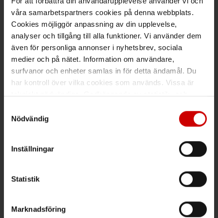
För att förbättra din användarupplevelse använder vi och
våra samarbetspartners cookies på denna webbplats.
Maila kundsupport@wuerth.se
Cookies möjliggör anpassning av din upplevelse,
analyser och tillgång till alla funktioner. Vi använder dem
även för personliga annonser i nyhetsbrev, sociala
medier och på nätet. Information om användare,
Växel
surfvanor och enheter samlas in för detta ändamål. Du
har kontroll över vilka cookies som används. Vissa är
Ring växeln 019 - 35 10 00
tekniskt nödvändiga. Godkännande av statistik- och
Maila info@wuerth.se
marknadsföringscookies kan innebära dataöverföring till
Samtyckesval
länder utanför EU med olika dataskyddsnormer. Genom
Nödvändig
att godkänna samtycker du till sådana överföringar. Läs
vår Integritetspolicy för mer information.
Få rabatt på ditt köp!
Inställningar
Håll dig uppdaterad med nyhetsbrev och få 200kr* rabatt på
nästa order.
Statistik
PRENUMERERA
Marknadsföring