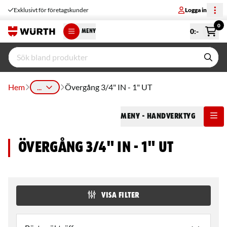
Exklusivt för företagskunder
Logga in
0
0
:-
MENY
Hem
...
Övergång 3/4" IN - 1" UT
Meny
- Handverktyg
Övergång 3/4" IN - 1" UT
VISA FILTER