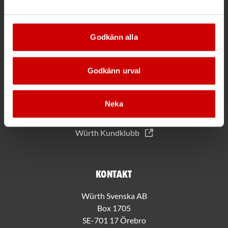
*Gäller vid köp för 2000 kr eller mer.
Godkänn alla
Mer information
Godkänn urval
Allmänna villkor
Bli kund hos Würth
Handla med Würth app
Neka
Hållbarhet
Jobba hos oss
Würth Kundklubb
Kontakt
Würth Svenska AB
Box 1705
SE-701 17 Örebro