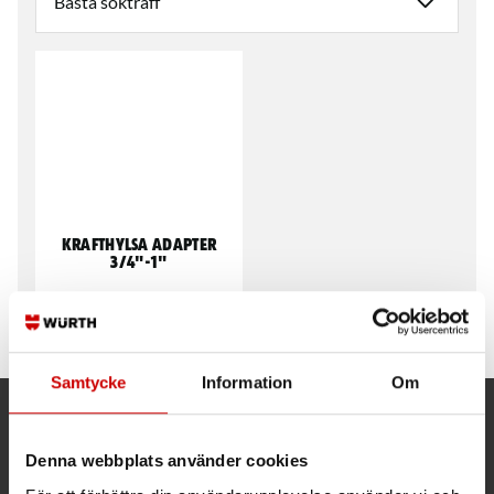
Krafthylsa adapter
3/4"-1"
Kraftutförande. 3/4" invändig -
1" utvändig.
Samtycke
Information
Om
Kund- och orderfrågor
Denna webbplats använder cookies
Ring kundsupport 019 - 35 10 30