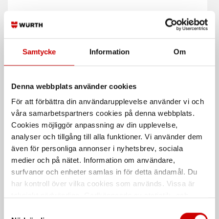
Samtycke
Information
Om
Krafthylsa adapter 1/2" -
Övergångsadapter 1/2" -
Denna webbplats använder cookies
3/4"
3/8"
För att förbättra din användarupplevelse använder vi och
Kraftutförande. 1/2" invändig - 3 /4"
Till hylsnyckel
våra samarbetspartners cookies på denna webbplats.
utvändig.
Cookies möjliggör anpassning av din upplevelse,
analyser och tillgång till alla funktioner. Vi använder dem
även för personliga annonser i nyhetsbrev, sociala
medier och på nätet. Information om användare,
surfvanor och enheter samlas in för detta ändamål. Du
har kontroll över vilka cookies som används. Vissa är
tekniskt nödvändiga. Godkännande av statistik- och
marknadsföringscookies kan innebära dataöverföring till
Samtyckesval
länder utanför EU med olika dataskyddsnormer. Genom