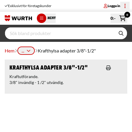
Exklusivt för företagskunder
Logga in
0
0
:-
MENY
Hem
...
Krafthylsa adapter 3/8"-1/2"
Krafthylsa adapter 3/8"-1/2"
Kraftutförande.
3/8" invändig - 1 /2" utvändig.