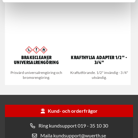
Brakecleaner
Krafthylsa adapter 1/2" -
universalrengöring
3/4"
Prisvärd universalrengöring och
Kraftutförande. 1/2" invändig - 3 /4"
bromsrengöring.
utvändig.
Kund- och orderfrågor
Ring kundsupport 019 - 35 10 30
Maila kundsupport@wuerth.se