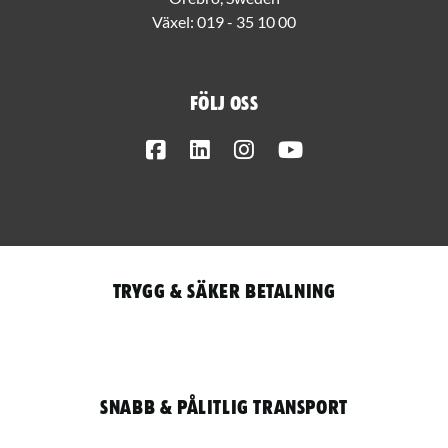
Växel:
019 - 35 10 00
Följ oss
Facebook
LinkedIn
Instagram
Youtube
Trygg & säker betalning
Snabb & pålitlig transport
Qantity
LOGGA IN / REGISTRERA FÖR ATT HANDLA