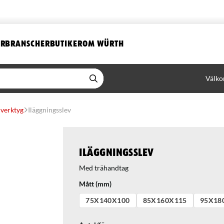
ER
BRANSCHER
BUTIKER
OM WÜRTH
Välko
verktyg
Iläggningsslev
Iläggningsslev
Med trähandtag
Mått (mm)
75X140X100
85X160X115
95X18