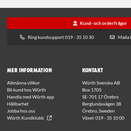
Kund- och orderfrågor
Ring kundsupport 019 - 35 10 30
Maila
Mer information
Kontakt
Allmänna villkor
Würth Svenska AB
Bli kund hos Würth
Box 1705
Handla med Würth app
SE-701 17 Örebro
Hållbarhet
Berglundavägen 38
Jobba hos oss
Örebro, Sweden
Würth Kundklubb
Växel:
019 - 35 10 00