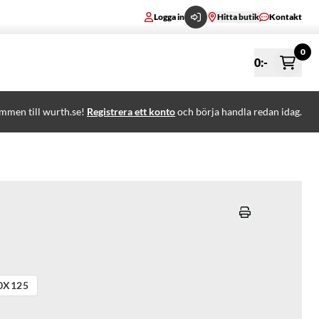
Logga in
Hitta butik
Kontakt
0
0
:-
mmen till wurth.se!
Registrera ett konto
och börja handla redan idag.
0X125