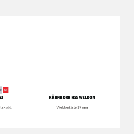
S3
Kärnborr HSS Weldon
t skydd.
Weldonfäste 19 mm