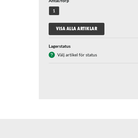
Antal/förp
1
VISA ALLA ARTIKLAR
Lagerstatus
Välj artikel för status