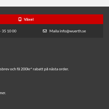
Växel
- 35 10 00
Maila info@wuerth.se
brev och få 200kr* rabatt på nästa order.
mer.