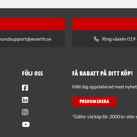
 kundsupport@wuerth.se
Ring växeln 019 
Följ oss
Få rabatt på ditt köp!
Facebook
Håll dig uppdaterad med nyhets
LinkedIn
PRENUMERERA
Instagram
*Gäller vid köp för 2000 kr eller 
Youtube