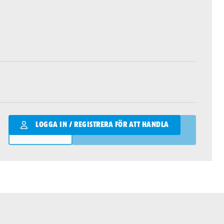
Qantity
LOGGA IN / REGISTRERA FÖR ATT HANDLA
LÄGG I VARUKORGEN