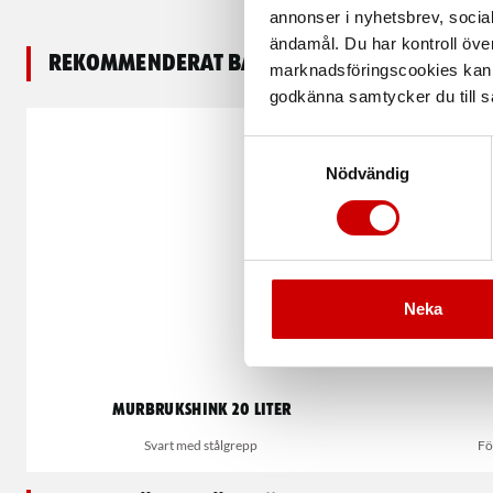
annonser i nyhetsbrev, socia
ändamål. Du har kontroll öve
Rekommenderat baserat på vald produkt
marknadsföringscookies kan i
godkänna samtycker du till så
Samtyckesval
Nödvändig
Neka
Murbrukshink 20 liter
Svart med stålgrepp
Fö