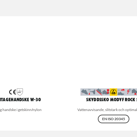
tagehandske W-30
Skyddssko MODYF rock 
g handske i getskinn/nylon
Vattenavvisande, slitstark och optimal
EN ISO 20345