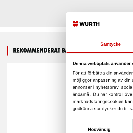
Samtycke
Rekommenderat baserat på vald produkt
Denna webbplats använder 
För att förbättra din använd
möjliggör anpassning av din u
annonser i nyhetsbrev, socia
ändamål. Du har kontroll öve
marknadsföringscookies kan i
godkänna samtycker du till så
Samtyckesval
Nödvändig