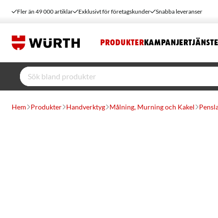
Fler än 49 000 artiklar
Exklusivt för företagskunder
Snabba leveranser
PRODUKTER
KAMPANJER
TJÄNST
Hem
Produkter
Handverktyg
Målning, Murning och Kakel
Pensl