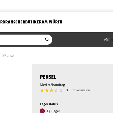
ER
BRANSCHER
BUTIKER
OM WÜRTH
Välko
ar
Pensel
Pensel
Med trähandtag
3.0
1 recension
Lagerstatus
Ej i lager