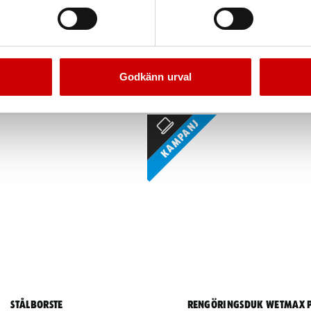
ntband standard
Förbättringspensel
lastlås svart & naturell
Med träskaft
Godkänn urval
Kampanj
Stålborste
Rengöringsduk Wetmax 