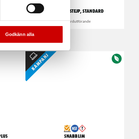
Maskeringstejp, standard
Standardutförande
Godkänn alla
Kampanj
Plus
Snabblim