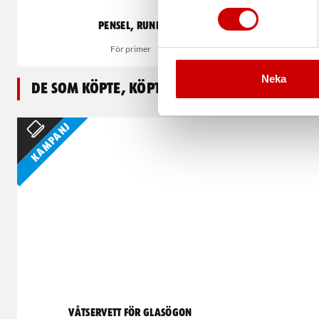
Pensel, rund
Bu
För primer
P
Neka
De som köpte, köpte även
Kampanj
Våtservett för glasögon