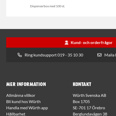
Dispenserbox med 100 st.
Kund- och orderfrågor
Ring kundsupport 019 - 35 10 30
Maila
Mer information
Kontakt
Allmänna villkor
Würth Svenska AB
Bli kund hos Würth
Box 1705
Handla med Würth app
SE-701 17 Örebro
Hållbarhet
Berglundavägen 38