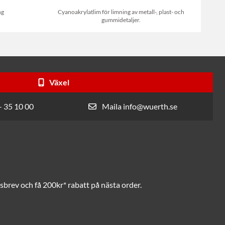
ng
Cyanoakrylatlim för limning av metall-, plast- och
gummidetaljer.
Växel
- 35 10 00
Maila info@wuerth.se
brev och få 200kr* rabatt på nästa order.