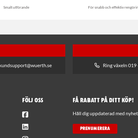
Smalt utförande
För snabb och effektiv rengöri
 kundsupport@wuerth.se
Ring växeln 019 
Följ oss
Få rabatt på ditt köp!
Facebook
Håll dig uppdaterad med nyhets
LinkedIn
PRENUMERERA