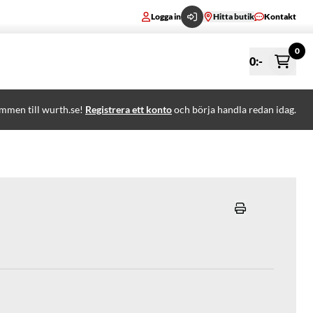
Logga in
Hitta butik
Kontakt
0
0
:-
mmen till wurth.se!
Registrera ett konto
och börja handla redan idag.