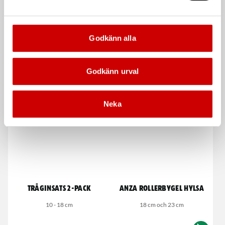
Anza roller Rilon
Anza Rollerset allround
18 cm
Godkänn alla
10, 15, 18, 23 cm
3 delar
Godkänn urval
De som köpte, köpte även
Neka
Tråginsats 2-pack
Anza Rollerbygel hylsa
10 - 18 cm
18 cm och 23 cm