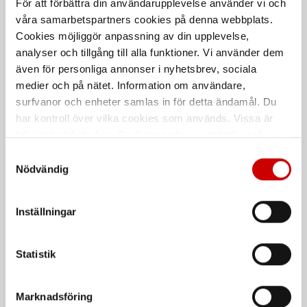
För att förbättra din användarupplevelse använder vi och
Rekommenderat baserat på vald produkt
våra samarbetspartners cookies på denna webbplats.
Cookies möjliggör anpassning av din upplevelse,
analyser och tillgång till alla funktioner. Vi använder dem
även för personliga annonser i nyhetsbrev, sociala
medier och på nätet. Information om användare,
surfvanor och enheter samlas in för detta ändamål. Du
har kontroll över vilka cookies som används. Vissa är
tekniskt nödvändiga. Godkännande av statistik- och
marknadsföringscookies kan innebära dataöverföring till
Samtyckesval
Roller anza x6 mini
Rollerbygel instick kort
länder utanför EU med olika dataskyddsnormer. Genom
Nödvändig
100mm
10-15cm
att godkänna samtycker du till sådana överföringar. Läs
Allround
vår Integritetspolicy för mer information.
Inställningar
Statistik
Marknadsföring