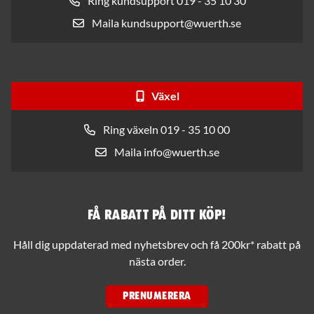
Ring kundsupport 019 - 35 10 30
Maila kundsupport@wuerth.se
Växel
Ring växeln 019 - 35 10 00
Maila info@wuerth.se
Få rabatt på ditt köp!
Håll dig uppdaterad med nyhetsbrev och få 200kr* rabatt på
nästa order.
PRENUMERERA