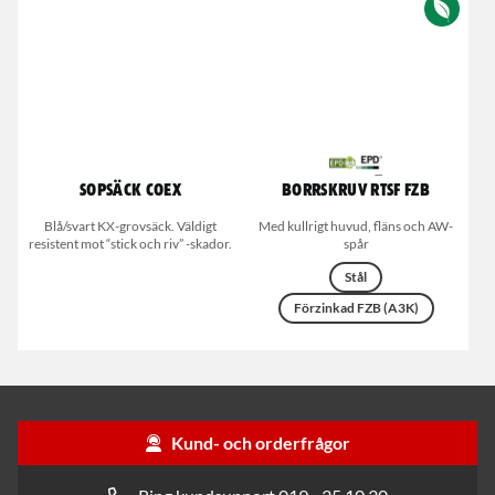
Sopsäck Coex
Borrskruv RTSF FZB
Blå/svart KX-grovsäck. Väldigt
Med kullrigt huvud, fläns och AW-
resistent mot “stick och riv” -skador.
spår
Stål
Förzinkad FZB (A3K)
Kund- och orderfrågor