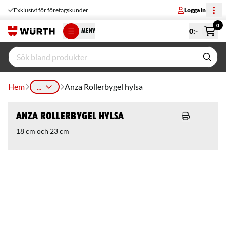
Exklusivt för företagskunder
Logga in
0
0
:-
MENY
Hem
...
Anza Rollerbygel hylsa
Anza Rollerbygel hylsa
18 cm och 23 cm