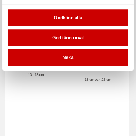
Godkänn alla
Godkänn urval
Neka
Tråginsats 2-pack
Anza Roller allround
Maxi
10 - 18 cm
18 cm och 23 cm