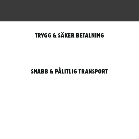
Trygg & säker betalning
Snabb & pålitlig transport
Qantity
LOGGA IN / REGISTRERA FÖR ATT HANDLA