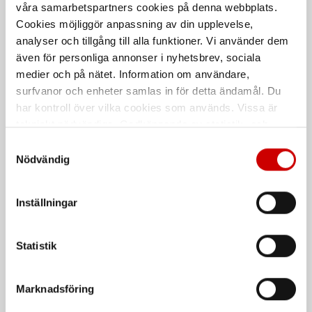
våra samarbetspartners cookies på denna webbplats.
Cookies möjliggör anpassning av din upplevelse,
analyser och tillgång till alla funktioner. Vi använder dem
Skumroller Wurth
Rollerbygel instick kort
även för personliga annonser i nyhetsbrev, sociala
10-15cm
100 mm
medier och på nätet. Information om användare,
Allround
surfvanor och enheter samlas in för detta ändamål. Du
har kontroll över vilka cookies som används. Vissa är
tekniskt nödvändiga. Godkännande av statistik- och
marknadsföringscookies kan innebära dataöverföring till
Samtyckesval
länder utanför EU med olika dataskyddsnormer. Genom
Nödvändig
att godkänna samtycker du till sådana överföringar. Läs
vår Integritetspolicy för mer information.
Inställningar
Anza Rollerset allround
Anza rollerbygel lång
18 cm
Statistik
400 mm
3 delar
Marknadsföring
De som köpte, köpte även