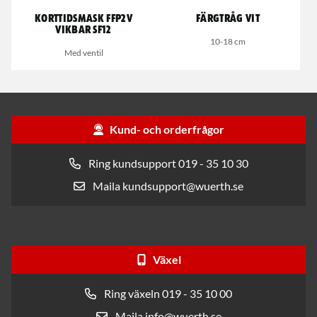
Korttidsmask FFP2V
Färgtråg vit
Vikbar SF12
10-18 cm
Med ventil
Kund- och orderfrågor
Ring kundsupport 019 - 35 10 30
Maila kundsupport@wuerth.se
Växel
Ring växeln 019 - 35 10 00
Maila info@wuerth.se