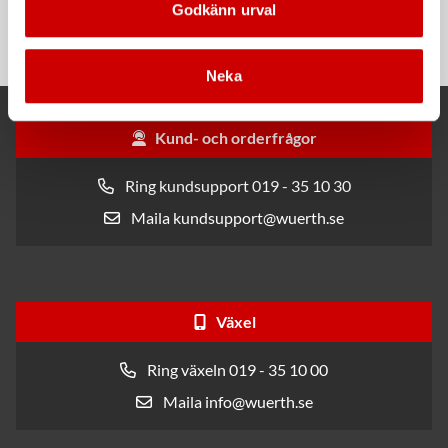
Godkänn urval
Dispenserbox med 100 st.
Smalt utförande
Neka
Kund- och orderfrågor
Ring kundsupport 019 - 35 10 30
Maila kundsupport@wuerth.se
Växel
Ring växeln 019 - 35 10 00
Maila info@wuerth.se