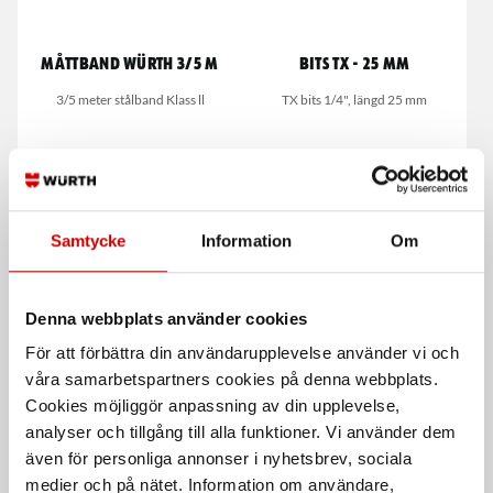
Måttband Würth 3/5 m
Bits TX - 25 mm
3/5 meter stålband Klass ll
TX bits 1/4", längd 25 mm
Samtycke
Information
Om
Denna webbplats använder cookies
Vitlackat stålband
Hammarborr Quadro-L
20/30M
För att förbättra din användarupplevelse använder vi och
SDS-Plus fäste, För betong, tegel
våra samarbetspartners cookies på denna webbplats.
20/30 meters utförande
och sten
Cookies möjliggör anpassning av din upplevelse,
analyser och tillgång till alla funktioner. Vi använder dem
De som köpte, köpte även
även för personliga annonser i nyhetsbrev, sociala
medier och på nätet. Information om användare,