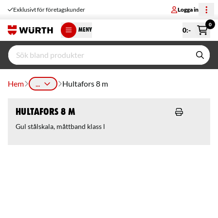
Exklusivt för företagskunder
Logga in
0
0
:-
MENY
Hem
...
Hultafors 8 m
Hultafors 8 m
Gul stålskala, måttband klass l