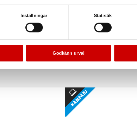
Inställningar
Statistik
ttband med plasthölje
Talmeter
Godkänn urval
Noggrannhetsklass II
2/3/6 meters utförande Klass l
Kampanj