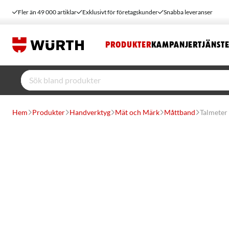
Fler än 49 000 artiklar
Exklusivt för företagskunder
Snabba leveranser
PRODUKTER
KAMPANJER
TJÄNST
Hem
Produkter
Handverktyg
Mät och Märk
Måttband
Talmeter