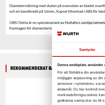
Diametermätning med skalan på ovansidan av bladet ovanför
och en bandbredd på 16mm., Kapsel tillverkad i ABS för bäst
OBS! Detta är en specialvariant av Hultafors vanliga talmete
framtagen för diamentermätning.
Samtycke
Denna webbplats använder 
Rekommenderat baserat på vald produkt
För att förbättra din använd
möjliggör anpassning av din u
annonser i nyhetsbrev, socia
ändamål. Du har kontroll öve
marknadsföringscookies kan i
godkänna samtycker du till så