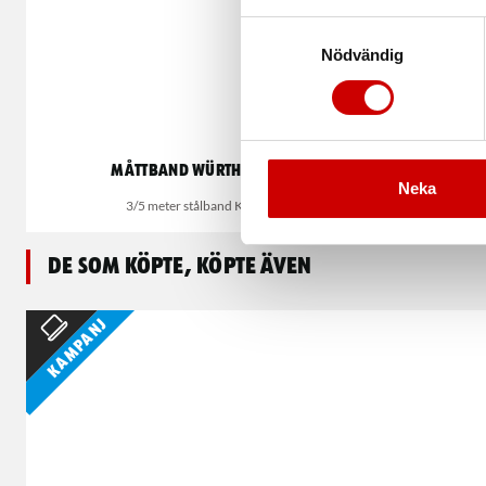
Samtyckesval
Nödvändig
Måttband Würth 3/5 m
Fickmå
Neka
3/5 meter stålband Klass ll
De som köpte, köpte även
Kampanj