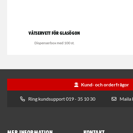
Våtservett för glasögon
Dispenserbox med 100 st.
Kund- och orderfrågor
Ring kundsupport 019 - 35 10 30
Maila
Mer information
Kontakt