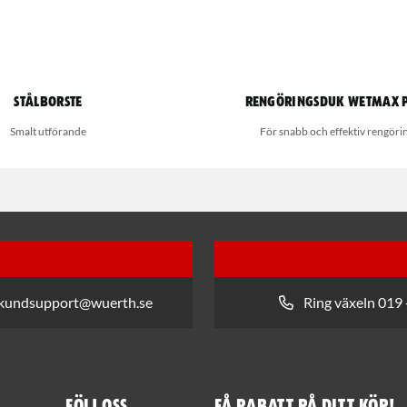
Stålborste
Rengöringsduk Wetmax 
Smalt utförande
För snabb och effektiv rengöri
 kundsupport@wuerth.se
Ring växeln 019 
Följ oss
Få rabatt på ditt köp!