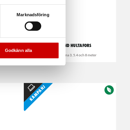
Marknadsföring
Måttband Hultafors
Godkänn alla
l
Finns i längderna 3, 5.4 och 8 meter
Kampanj