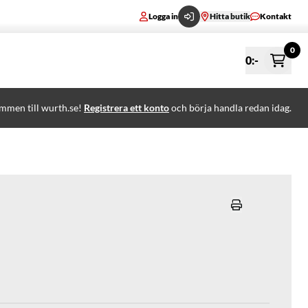
Logga in
Hitta butik
Kontakt
0
0
:-
mmen till wurth.se!
Registrera ett konto
och börja handla redan idag.