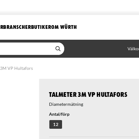
ER
BRANSCHER
BUTIKER
OM WÜRTH
Välko
 3M VP Hultafors
Talmeter 3M VP Hultafors
Diametermätning
Antal/förp
12