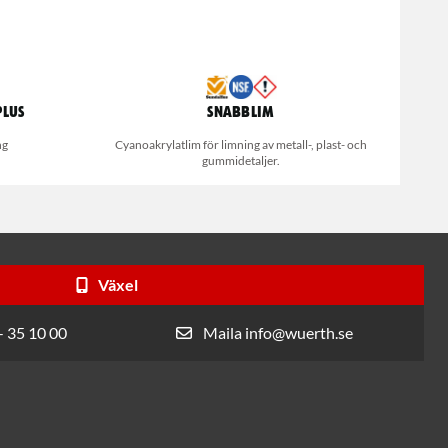
Plus
Snabblim
ng
Cyanoakrylatlim för limning av metall-, plast- och
gummidetaljer.
Växel
- 35 10 00
Maila info@wuerth.se