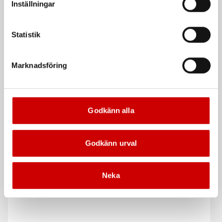
Inställningar
Kampanj
Statistik
Marknadsföring
Stiftmärkpenna Würth
Träskruv ASSY® 4 Nordic
Godkänn alla
C4 TFT CSMP
Märkpenna blyerts med utbytbara
stift
Träskruv Nordic C4 härdat stål,
delgängad, försänkt huvud
Godkänn urval
Stål
Nordic C4
Neka