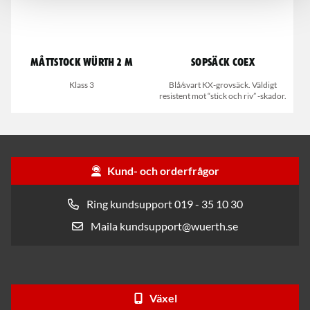
Måttstock Würth 2 m
Sopsäck Coex
Klass 3
Blå/svart KX-grovsäck. Väldigt
resistent mot “stick och riv” -skador.
Kund- och orderfrågor
Ring kundsupport 019 - 35 10 30
Maila kundsupport@wuerth.se
Växel