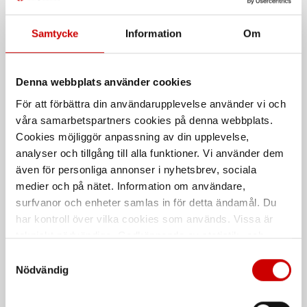
Samtycke
Information
Om
Stiftmärkpenna Würth
Blandade stift
Denna webbplats använder cookies
Märkpenna blyerts med utbytbara
Mix med blyerts. Röd samt Gul.
stift
För att förbättra din användarupplevelse använder vi och
våra samarbetspartners cookies på denna webbplats.
Cookies möjliggör anpassning av din upplevelse,
analyser och tillgång till alla funktioner. Vi använder dem
även för personliga annonser i nyhetsbrev, sociala
medier och på nätet. Information om användare,
surfvanor och enheter samlas in för detta ändamål. Du
har kontroll över vilka cookies som används. Vissa är
tekniskt nödvändiga. Godkännande av statistik- och
Märkpenna djup
Märkpenna rund spets
marknadsföringscookies kan innebära dataöverföring till
Samtyckesval
Svart, röd och blå
Permanent med rund spets
länder utanför EU med olika dataskyddsnormer. Genom
Nödvändig
att godkänna samtycker du till sådana överföringar. Läs
De som köpte, köpte även
vår Integritetspolicy för mer information.