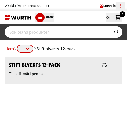
Exklusivt för företagskunder
Logga in
0
0
:-
MENY
Hem
...
Stift blyerts 12-pack
Stift blyerts 12-pack
Till stiftmärkpenna