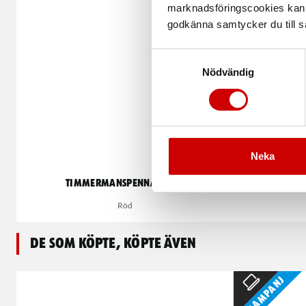
marknadsföringscookies kan i
godkänna samtycker du till så
Samtyckesval
Nödvändig
Neka
Timmermanspenna 25 cm
Timmerm
Röd
De som köpte, köpte även
Kampanj