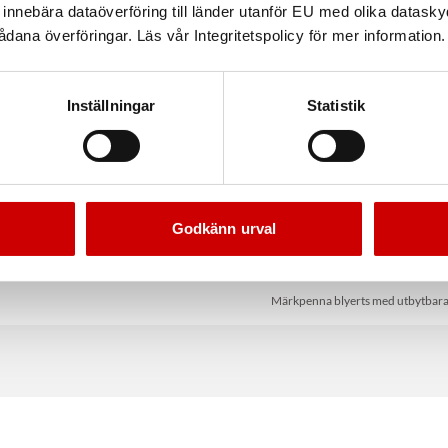
nnebära dataöverföring till länder utanför EU med olika datas
dana överföringar. Läs vår Integritetspolicy för mer information.
Inställningar
Statistik
Godkänn urval
anspenna 4 pack 18 cm
Stiftmärkpenna Würt
Märkpenna blyerts med utbytbara 