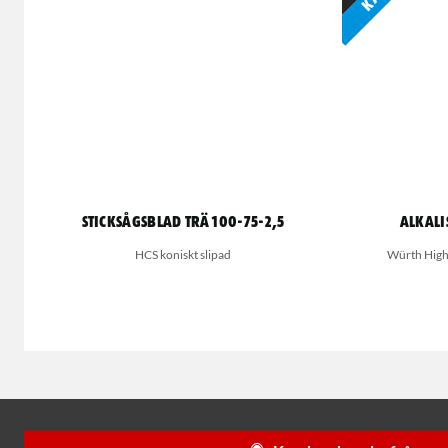
Sticksågsblad Trä 100-75-2,5
Alkali
HCS koniskt slipad
Würth High P