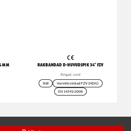
-4 mm
Rakbandad D-huvudspik 34° FZV
Ringad, rund
Stål
Varmförzinkad FZV (HDG)
EN 14592:2008