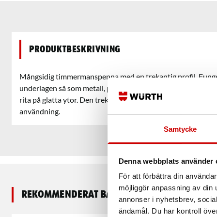
Produktbeskrivning
Mångsidig timmermanspenna med en trekantig profil. Funger
underlagen så som metall, plast, kakel, keramik och laminat. 
rita på glatta ytor. Den trekantiga profilen ger dig ett komfo
användning.
Samtycke
Denna webbplats använder 
För att förbättra din använd
möjliggör anpassning av din u
Rekommenderat baserat på vald produkt
annonser i nyhetsbrev, socia
ändamål. Du har kontroll öve