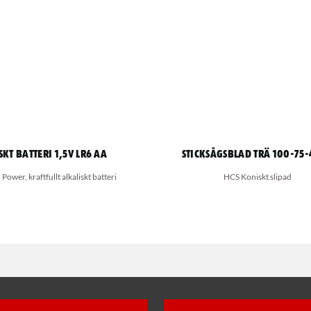
skt batteri 1,5V LR6 AA
Sticksågsblad Trä 100-75
ower, kraftfullt alkaliskt batteri
HCS Koniskt slipad