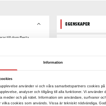
Egenskaper
ar till dom flesta
Speciellt framtagen för att
Teknisk data
rtabelt grepp vid
Information
cookies
arupplevelse använder vi och våra samarbetspartners cookies p
pplevelse, analyser och tillgång till alla funktioner. Vi använder
la medier och på nätet. Information om användare, surfvanor och
r vilka cookies som används. Vissa är tekniskt nödvändiga. God