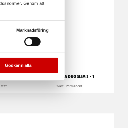
kyddsnormer. Genom att
Marknadsföring
Godkänn alla
h
Märkpenna duo slim 2 - 1
stift
Svart - Permanent