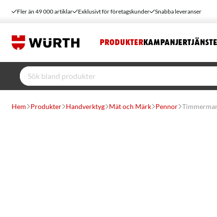
Fler än 49 000 artiklar
Exklusivt för företagskunder
Snabba leveranser
PRODUKTER
KAMPANJER
TJÄNST
Hem
Produkter
Handverktyg
Mät och Märk
Pennor
Timmermans