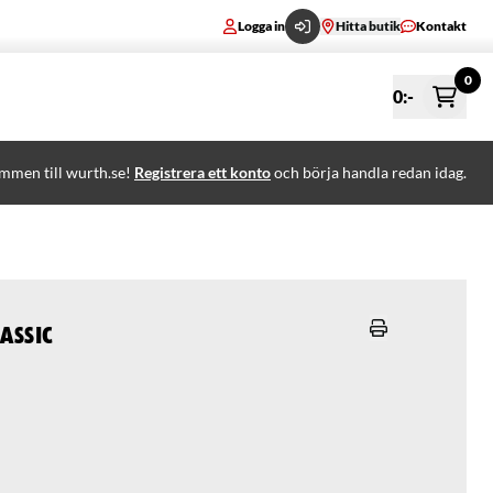
Logga in
Hitta butik
Kontakt
0
0
:-
mmen till wurth.se!
Registrera ett konto
och börja handla redan idag.
assic