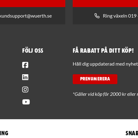
 kundsupport@wuerth.se
Ring växeln 019 
Följ oss
Få rabatt på ditt köp!
Facebook
Håll dig uppdaterad med nyhets
LinkedIn
PRENUMERERA
Instagram
*Gäller vid köp för 2000 kr eller 
Youtube
ing
Snab