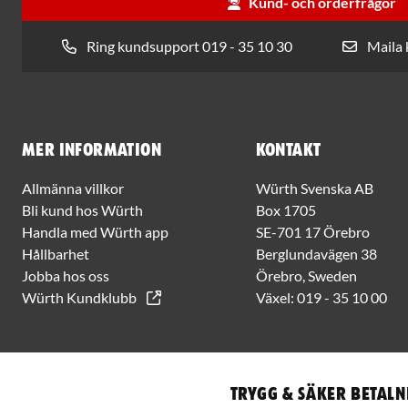
Kund- och orderfrågor
Ring kundsupport 019 - 35 10 30
Maila
Mer information
Kontakt
Allmänna villkor
Würth Svenska AB
Bli kund hos Würth
Box 1705
Handla med Würth app
SE-701 17 Örebro
Hållbarhet
Berglundavägen 38
Jobba hos oss
Örebro, Sweden
Würth Kundklubb
Växel:
019 - 35 10 00
Trygg & säker betaln