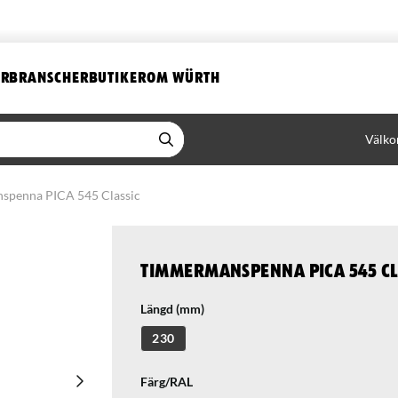
ER
BRANSCHER
BUTIKER
OM WÜRTH
Välko
penna PICA 545 Classic
Timmermanspenna PICA 545 Cl
Längd (mm)
230
Färg/RAL