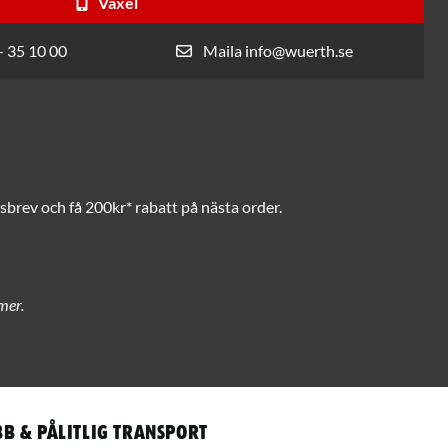
Växel
- 35 10 00
Maila info@wuerth.se
brev och få 200kr* rabatt på nästa order.
mer.
b & pålitlig transport