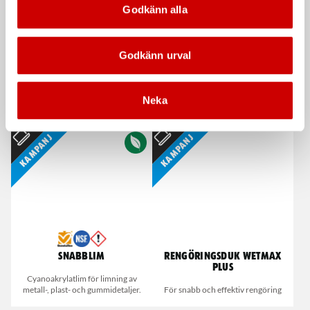
Godkänn alla
Godkänn urval
Våtservett för glasögon
Stålborste
Neka
Dispenserbox med 100 st.
Smalt utförande
Kampanj
Kampanj
Snabblim
Rengöringsduk Wetmax
Plus
Cyanoakrylatlim för limning av
metall-, plast- och gummidetaljer.
För snabb och effektiv rengöring