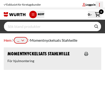
Exklusivt för företagskunder
Logga in
0
0
:-
MENY
Hem
...
Momentnyckelsats Stahlwille
Momentnyckelsats Stahlwille
För hjulmontering