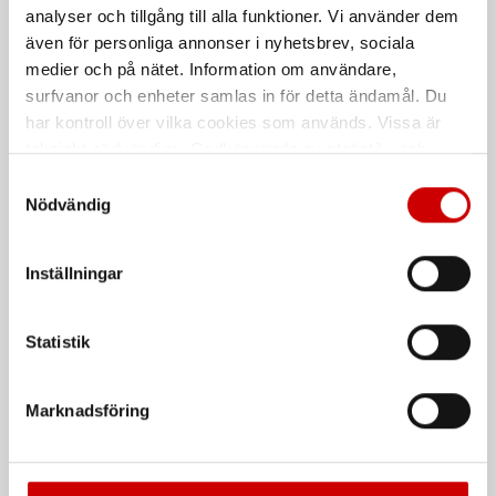
analyser och tillgång till alla funktioner. Vi använder dem
3/8" 1/2" 3/4"
3/8"-1/2"-3/4" fattning
även för personliga annonser i nyhetsbrev, sociala
medier och på nätet. Information om användare,
surfvanor och enheter samlas in för detta ändamål. Du
har kontroll över vilka cookies som används. Vissa är
tekniskt nödvändiga. Godkännande av statistik- och
marknadsföringscookies kan innebära dataöverföring till
Samtyckesval
länder utanför EU med olika dataskyddsnormer. Genom
Nödvändig
att godkänna samtycker du till sådana överföringar. Läs
vår Integritetspolicy för mer information.
Momentnyckel 3/4"
Mutterdragarset
Inställningar
Mutterdragare, momentnyckel och
3 st hylsor
Statistik
De som köpte, köpte även
Marknadsföring
Kampanj