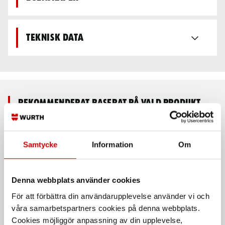
Teknisk data
Rekommenderat baserat på vald produkt
Samtycke
Information
Om
Denna webbplats använder cookies
För att förbättra din användarupplevelse använder vi och
våra samarbetspartners cookies på denna webbplats.
Momentnyckel Wurth
Momentnyckel Wurth
Cookies möjliggör anpassning av din upplevelse,
premium