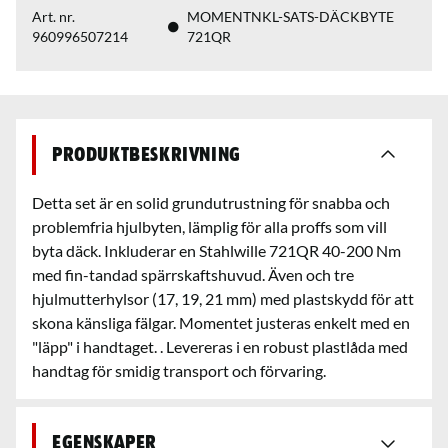
Art. nr.
MOMENTNKL-SATS-DÄCKBYTE
960996507214
721QR
Produktbeskrivning
Detta set är en solid grundutrustning för snabba och
problemfria hjulbyten, lämplig för alla proffs som vill
byta däck. Inkluderar en Stahlwille 721QR 40-200 Nm
med fin-tandad spärrskaftshuvud. Även och tre
hjulmutterhylsor (17, 19, 21 mm) med plastskydd för att
skona känsliga fälgar. Momentet justeras enkelt med en
"läpp" i handtaget. . Levereras i en robust plastlåda med
handtag för smidig transport och förvaring.
Egenskaper