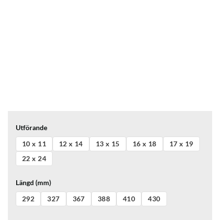
Utförande
10 x 11
12 x 14
13 x 15
16 x 18
17 x 19
22 x 24
Längd (mm)
292
327
367
388
410
430