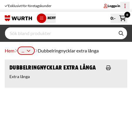
Exklusivt för företagskunder
Logga in
0
0
:-
MENY
Hem
...
Dubbelringnycklar extra långa
Dubbelringnycklar extra långa
Extra långa