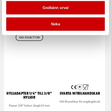
Blocknyckel Wurth
Hylsa Würth 6-kt 1/2"
Godkänn urval
Powerdrive
Metrisk - längd 38 mm
POWERDRIV® - för bättre grepp
DIN 3124
ISO 2725
även på skadade muttrar/bultar
Neka
DIN 3113
ISO 3318/7738
Hylsadapter 1/4" till 3/8"
Svarta nitrilhandskar
hylsor
Nitrilhandskar för engångsbruk
Passar 3/8" hylsor, längd 65 mm