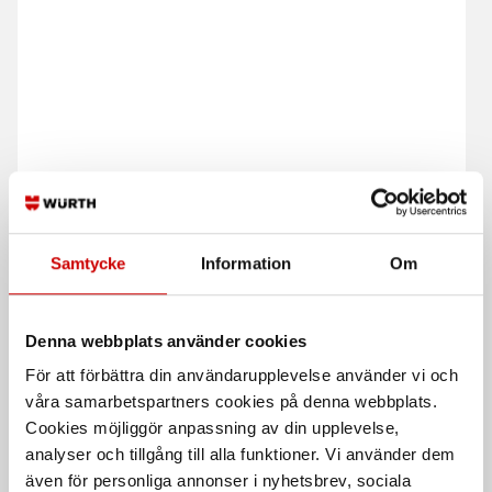
Dubbelringnycklar sats
Blocknyckel Wurth
Powerdrive
Sats - Extra långa
POWERDRIV® - för bättre grepp
Samtycke
Information
Om
även på skadade muttrar/bultar
DIN 3113
ISO 3318/7738
Denna webbplats använder cookies
För att förbättra din användarupplevelse använder vi och
våra samarbetspartners cookies på denna webbplats.
Cookies möjliggör anpassning av din upplevelse,
analyser och tillgång till alla funktioner. Vi använder dem
även för personliga annonser i nyhetsbrev, sociala