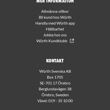
Mer information
Allmänna villkor
Bli kund hos Würth
Handla med Würth app
Hållbarhet
Jobba hos oss
Würth Kundklubb
Kontakt
Würth Svenska AB
Box 1705
SE-701 17 Örebro
Berglundavägen 38
Örebro, Sweden
Växel:
019 - 35 10 00