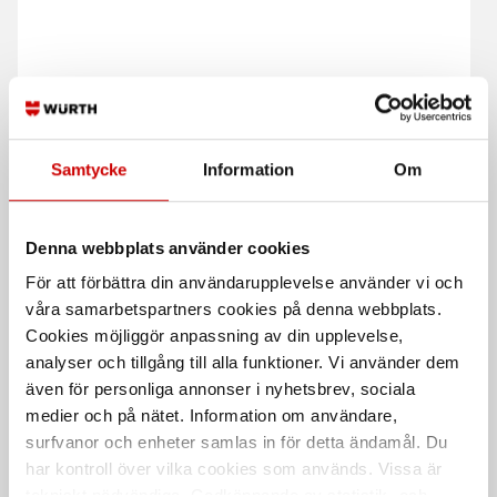
Samtycke
Information
Om
Insexnyckelsats Würth
Insexnyckelsats RW
med kula
utgåva
9 Delar
9 delar
Denna webbplats använder cookies
För att förbättra din användarupplevelse använder vi och
våra samarbetspartners cookies på denna webbplats.
Cookies möjliggör anpassning av din upplevelse,
analyser och tillgång till alla funktioner. Vi använder dem
även för personliga annonser i nyhetsbrev, sociala
medier och på nätet. Information om användare,
surfvanor och enheter samlas in för detta ändamål. Du
Insexnyckelsats långa
Tx-nyckelsats lång med
har kontroll över vilka cookies som används. Vissa är
med grepp
kula 13 delar
tekniskt nödvändiga. Godkännande av statistik- och