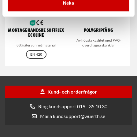
Neka
Montagehandske Softflex
Polygriptång
Ecoline
Av högsta kvalitet med PVC-
88% återvunnet material
överdragna skänklar
EN 420
Kund- och orderfrågor
Ring kundsupport 019 - 35 10 30
Maila kundsupport@wuerth.se