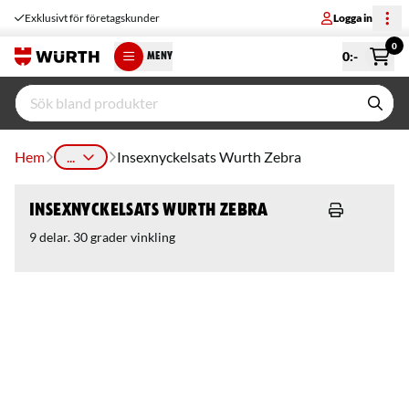
Exklusivt för företagskunder
Logga in
0
0
:-
MENY
Hem
...
Insexnyckelsats Wurth Zebra
Insexnyckelsats Wurth Zebra
9 delar. 30 grader vinkling