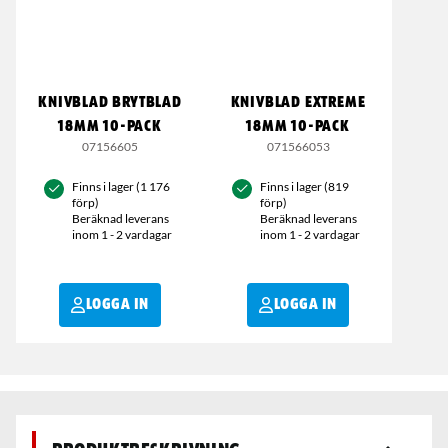
KNIVBLAD BRYTBLAD
KNIVBLAD EXTREME
18MM 10-PACK
18MM 10-PACK
07156605
071566053
Finns i lager (1 176
Finns i lager (819
förp)
förp)
Beräknad leverans
Beräknad leverans
inom 1 - 2 vardagar
inom 1 - 2 vardagar
LOGGA IN
LOGGA IN