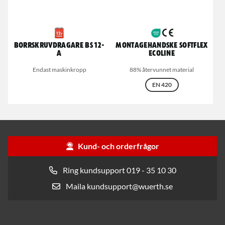
Borrskruvdragare BS 12-
Montagehandske Softflex
A
Ecoline
Endast maskinkropp
88% återvunnet material
EN 420
Kund- och orderfrågor
Ring kundsupport 019 - 35 10 30
Maila kundsupport@wuerth.se