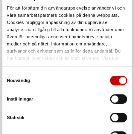
För att förbättra din användarupplevelse använder vi och
våra samarbetspartners cookies på denna webbplats.
Cookies möjliggör anpassning av din upplevelse,
analyser och tillgång till alla funktioner. Vi använder dem
även för personliga annonser i nyhetsbrev, sociala
medier och på nätet. Information om användare,
Brytbladskniv Extreme
Knivblad 9 och 18 mm, 10-
pack
surfvanor och enheter samlas in för detta ändamål. Du
Extreme
har kontroll över vilka cookies som används. Vissa är
10-pack
tekniskt nödvändiga. Godkännande av statistik- och
marknadsföringscookies kan innebära dataöverföring till
Samtyckesval
länder utanför EU med olika dataskyddsnormer. Genom
Nödvändig
att godkänna samtycker du till sådana överföringar. Läs
vår Integritetspolicy för mer information.
Inställningar
Statistik
Brytbladskniv 18 mm med
Brytbladskniv 18 mm
ergonomiskt handtag
Stanley