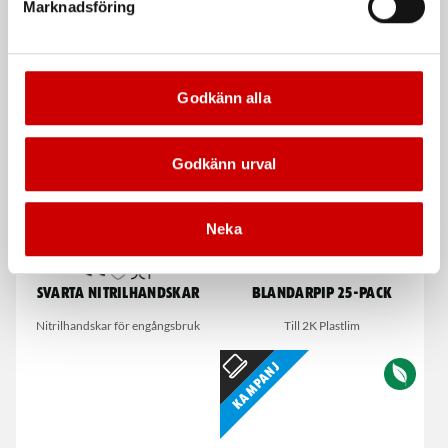
Marknadsföring
Ergonomiskt handtag
Stanley
De som köpte, köpte även
Godkänn alla
Godkänn urval
Neka
Svarta nitrilhandskar
Blandarpip 25-pack
Nitrilhandskar för engångsbruk
Till 2K Plastlim
Kampanj