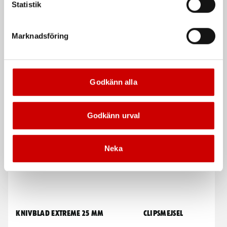
Statistik
Marknadsföring
Knivblad Extreme 25 mm
Knivblad Extreme 18 mm
25 mm, 10-pack
18 mm, 10-pack
Godkänn alla
De som köpte, köpte även
Godkänn urval
Neka
Knivblad Extreme 25 mm
Clipsmejsel