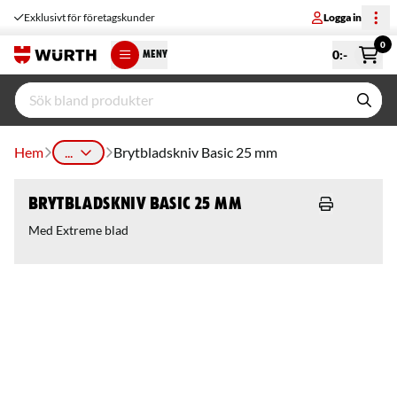
Exklusivt för företagskunder
Logga in
0
0
:-
MENY
Hem
...
Brytbladskniv Basic 25 mm
Brytbladskniv Basic 25 mm
Med Extreme blad