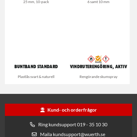
25 mm, 10-pack
6 samt 10 mm
Buntband standard
Vindruterengöring, Aktiv
Plastlås svart & naturell
Rengörande skumspray
Kund- och orderfrågor
Ring kundsupport 019 - 35 10 30
Maila kundsupport@wuerth.se