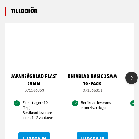
Tillbehör
JAPANSÅGBLAD PLAST
KNIVBLAD BASIC 25MM
JAP
25MM
10-PACK
071566353
071566351
Finns i lager (10
Beräknad leverans
förp)
inom 4 vardagar
Beräknad leverans
inom 1 - 2 vardagar