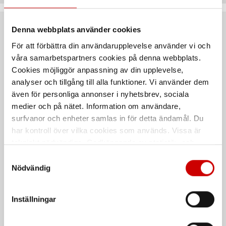
Denna webbplats använder cookies
Rekommenderat baserat på vald produkt
För att förbättra din användarupplevelse använder vi och
våra samarbetspartners cookies på denna webbplats.
Cookies möjliggör anpassning av din upplevelse,
analyser och tillgång till alla funktioner. Vi använder dem
även för personliga annonser i nyhetsbrev, sociala
medier och på nätet. Information om användare,
surfvanor och enheter samlas in för detta ändamål. Du
har kontroll över vilka cookies som används. Vissa är
tekniskt nödvändiga. Godkännande av statistik- och
Klädseltvätt SEG 10
Brytbladskniv Basic 18
marknadsföringscookies kan innebära dataöverföring till
Compact
mm
Samtyckesval
länder utanför EU med olika dataskyddsnormer. Genom
Nödvändig
Våt- och torrdammsugare
Med Extreme blad
att godkänna samtycker du till sådana överföringar. Läs
vår Integritetspolicy för mer information.
Inställningar