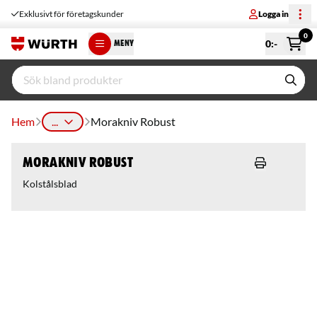
Exklusivt för företagskunder
Logga in
0
0
:-
MENY
Hem
...
Morakniv Robust
Morakniv Robust
Kolstålsblad