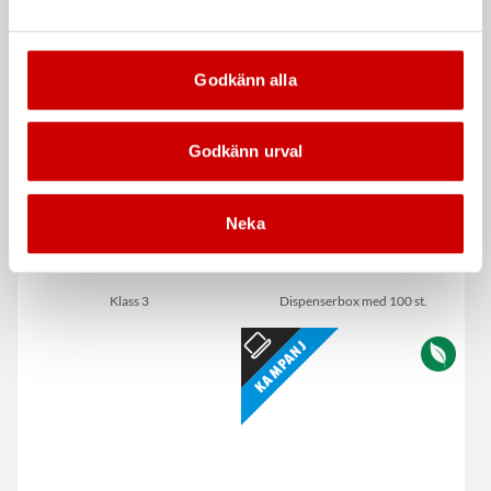
De som köpte, köpte även
Kampanj
Godkänn alla
Godkänn urval
Neka
Måttstock Würth 2 m
Våtservett för glasögon
Klass 3
Dispenserbox med 100 st.
Kampanj