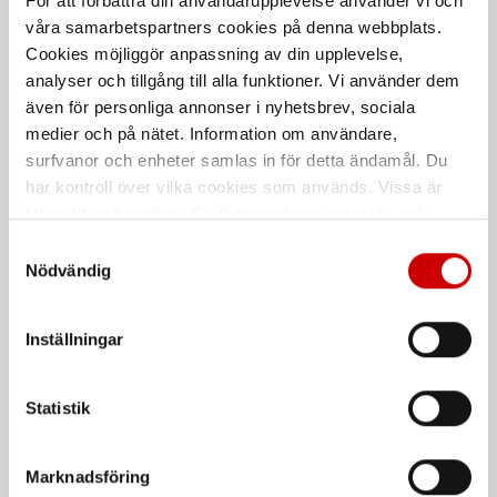
För att förbättra din användarupplevelse använder vi och
våra samarbetspartners cookies på denna webbplats.
Cookies möjliggör anpassning av din upplevelse,
analyser och tillgång till alla funktioner. Vi använder dem
Morakniv Basic
GP Super Alkaline Micro
även för personliga annonser i nyhetsbrev, sociala
Kolstål
Alkaliskt Batteri 1,5V LR03 AAA
medier och på nätet. Information om användare,
surfvanor och enheter samlas in för detta ändamål. Du
har kontroll över vilka cookies som används. Vissa är
tekniskt nödvändiga. Godkännande av statistik- och
marknadsföringscookies kan innebära dataöverföring till
Samtyckesval
länder utanför EU med olika dataskyddsnormer. Genom
Nödvändig
att godkänna samtycker du till sådana överföringar. Läs
vår Integritetspolicy för mer information.
Inställningar
Måttstock Würth 2 m
Montagehandske
Tigerflex Plus
Klass 3
Sömlös handske i bomull/nitril.
Statistik
EN 388
Marknadsföring