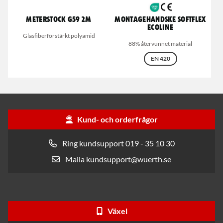
Meterstock G59 2m
Montagehandske Softflex
Ecoline
Glasfiberförstärkt polyamid
88% återvunnet material
EN 420
Kund- och orderfrågor
Ring kundsupport 019 - 35 10 30
Maila kundsupport@wuerth.se
Växel