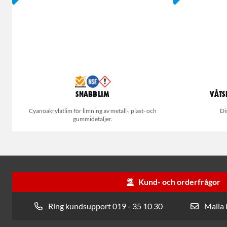
Snabblim
Våts
Cyanoakrylatlim för limning av metall-, plast- och
Di
gummidetaljer.
Kund- och orderfrågor
Ring kundsupport 019 - 35 10 30
Maila