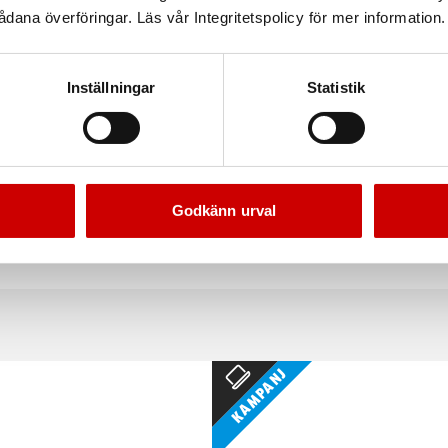
dana överföringar. Läs vår Integritetspolicy för mer information.
Inställningar
Statistik
Godkänn urval
d 9 och 18 mm, 10-pack
Japansågblad för plas
10-pack
För Plast 25mm
Kampanj