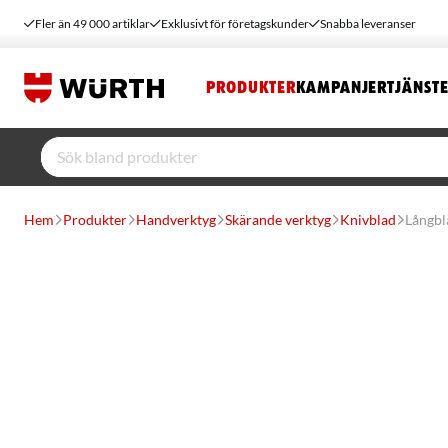
Fler än 49 000 artiklar
Exklusivt för företagskunder
Snabba leveranser
PRODUKTER
KAMPANJER
TJÄNST
Hem
Produkter
Handverktyg
Skärande verktyg
Knivblad
Långbla