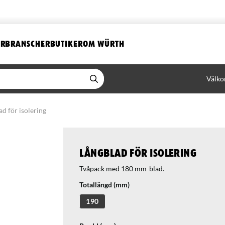
ER
BRANSCHER
BUTIKER
OM WÜRTH
Välko
d för isolering
Långblad för isolering
Tvåpack med 180 mm-blad.
Totallängd (mm)
190