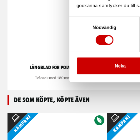
godkänna samtycker du till så
Samtyckesval
Nödvändig
Neka
Långblad för polystyren
Knivbla
Tvåpack med 180 mm-blad.
De som köpte, köpte även
Kampanj
Kampanj