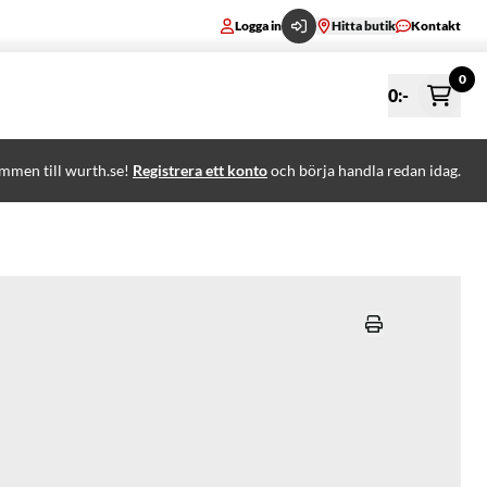
Logga in
Hitta butik
Kontakt
0
0
:-
mmen till wurth.se!
Registrera ett konto
och börja handla redan idag.