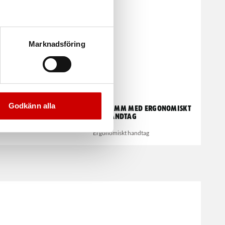
Marknadsföring
Godkänn alla
t
Brytbladskniv 18 mm med ergonomiskt
handtag
Ergonomiskt handtag