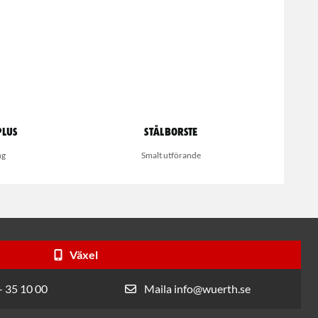
Plus
Stålborste
ng
Smalt utförande
Växel
- 35 10 00
Maila info@wuerth.se