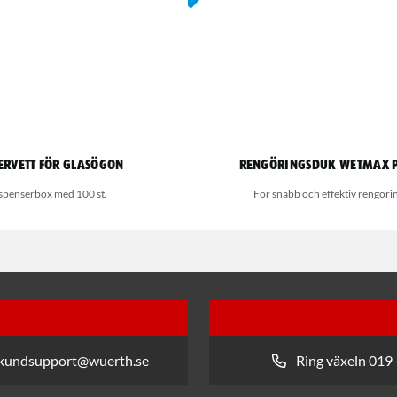
ervett för glasögon
Rengöringsduk Wetmax 
spenserbox med 100 st.
För snabb och effektiv rengöri
 kundsupport@wuerth.se
Ring växeln 019 