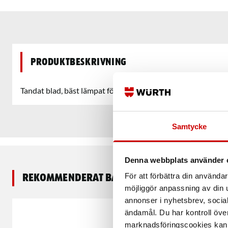
Produktbeskrivning
Tandat blad, bäst lämpat för t.ex. isoleringsmaterial.
Samtycke
Denna webbplats använder 
För att förbättra din använd
Rekommenderat baserat på vald produkt
möjliggör anpassning av din u
annonser i nyhetsbrev, socia
ändamål. Du har kontroll öve
marknadsföringscookies kan i