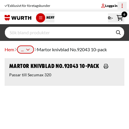
Exklusivt för företagskunder
Logga in
0
0
:-
MENY
Hem
...
Martor knivblad No.92043 10-pack
Martor knivblad No.92043 10-pack
Passar till Secumax 320