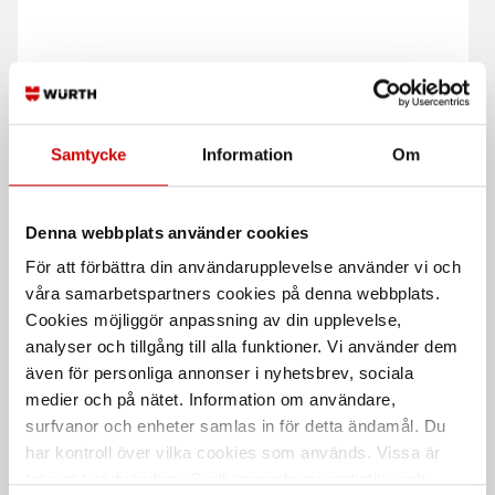
Säkerhetskniv Secumax
Martor knivblad
Samtycke
Information
Om
320
No.65232
Softgrip
Passar till Secunorm 500,300
Denna webbplats använder cookies
För att förbättra din användarupplevelse använder vi och
våra samarbetspartners cookies på denna webbplats.
Cookies möjliggör anpassning av din upplevelse,
analyser och tillgång till alla funktioner. Vi använder dem
även för personliga annonser i nyhetsbrev, sociala
medier och på nätet. Information om användare,
surfvanor och enheter samlas in för detta ändamål. Du
Hylsa 3/4" 50-68 mm
Säkerhetskniv Secunorm
har kontroll över vilka cookies som används. Vissa är
175
6-kants hylsa (MM), längd 50-68
tekniskt nödvändiga. Godkännande av statistik- och
mm