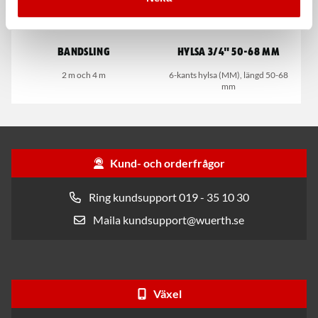
Bandsling
Hylsa 3/4" 50-68 mm
2 m och 4 m
6-kants hylsa (MM), längd 50-68
mm
Kund- och orderfrågor
Ring kundsupport 019 - 35 10 30
Maila kundsupport@wuerth.se
Växel