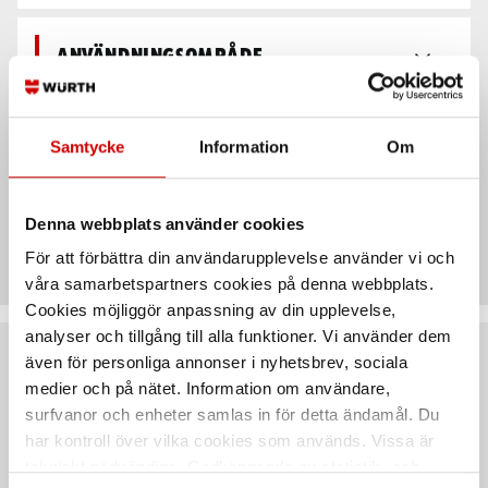
Användningsområde
Egenskaper
Samtycke
Information
Om
Denna webbplats använder cookies
Teknisk data
För att förbättra din användarupplevelse använder vi och
våra samarbetspartners cookies på denna webbplats.
Cookies möjliggör anpassning av din upplevelse,
analyser och tillgång till alla funktioner. Vi använder dem
även för personliga annonser i nyhetsbrev, sociala
Rekommenderat baserat på vald produkt
medier och på nätet. Information om användare,
surfvanor och enheter samlas in för detta ändamål. Du
har kontroll över vilka cookies som används. Vissa är
tekniskt nödvändiga. Godkännande av statistik- och