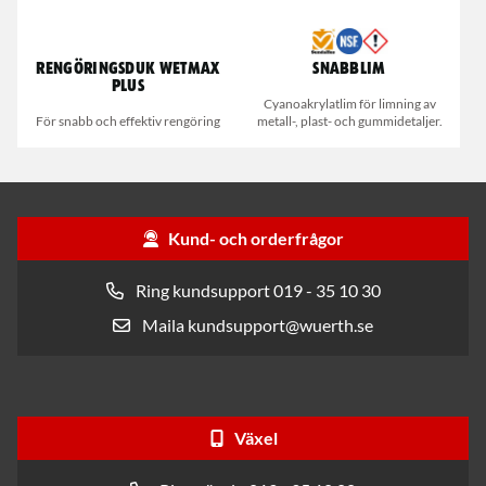
Rengöringsduk Wetmax
Snabblim
Plus
Cyanoakrylatlim för limning av
För snabb och effektiv rengöring
metall-, plast- och gummidetaljer.
Kund- och orderfrågor
Ring kundsupport 019 - 35 10 30
Maila kundsupport@wuerth.se
Växel