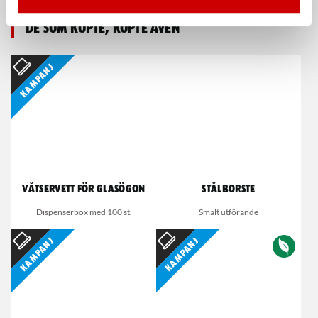
De som köpte, köpte även
Kampanj
Våtservett för glasögon
Stålborste
Dispenserbox med 100 st.
Smalt utförande
Kampanj
Kampanj