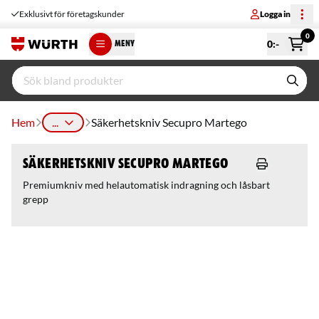
Exklusivt för företagskunder
Logga in
0
0
:-
MENY
Hem
...
Säkerhetskniv Secupro Martego
Säkerhetskniv Secupro Martego
Premiumkniv med helautomatisk indragning och låsbart
grepp