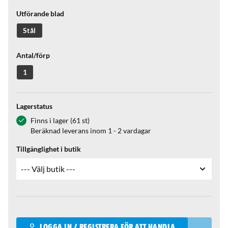
Utförande blad
Stål
Antal/förp
1
Lagerstatus
Finns i lager (61 st)
Beräknad leverans inom 1 - 2 vardagar
Tillgänglighet i butik
Qantity
LOGGA IN / REGISTRERA FÖR ATT HANDLA