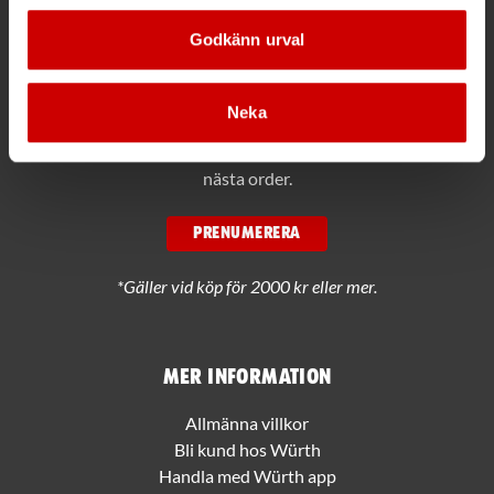
Maila info@wuerth.se
Godkänn urval
Få rabatt på ditt köp!
Neka
Håll dig uppdaterad med nyhetsbrev och få 200kr* rabatt på
nästa order.
PRENUMERERA
*Gäller vid köp för 2000 kr eller mer.
Mer information
Allmänna villkor
Bli kund hos Würth
Handla med Würth app