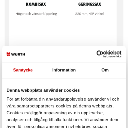
Kombisax
Geringssax
Höger och vänsterklippning
220 mm, 45° vinkel.
Samtycke
Information
Om
Wiresax universal
Telefon- och kabelsax
För att klippa kablar, vajrar och
Glansförnicklat tandat skär
pianotråd.
Denna webbplats använder cookies
För att förbättra din användarupplevelse använder vi och
våra samarbetspartners cookies på denna webbplats.
Cookies möjliggör anpassning av din upplevelse,
analyser och tillgång till alla funktioner. Vi använder dem
även för personliga annonser i nyhetsbrev, sociala