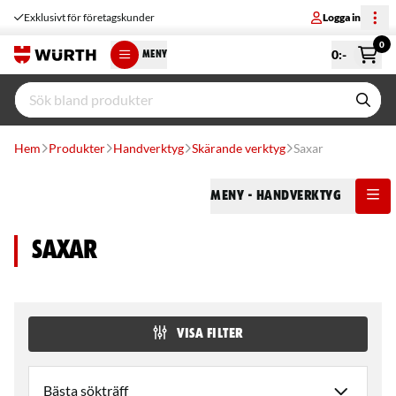
Exklusivt för företagskunder
Logga in
0
0
:-
MENY
Hem
Produkter
Handverktyg
Skärande verktyg
Saxar
Meny
- Handverktyg
Saxar
VISA FILTER