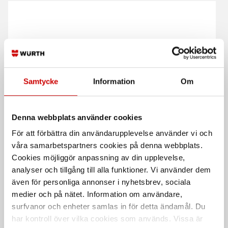
Samtycke
Information
Om
Blad 16 mm rakt
Blad 20 mm rakt
Till skraphandtag 071566411
Till skraphandtag 071566411
Denna webbplats använder cookies
För att förbättra din användarupplevelse använder vi och
våra samarbetspartners cookies på denna webbplats.
Cookies möjliggör anpassning av din upplevelse,
analyser och tillgång till alla funktioner. Vi använder dem
även för personliga annonser i nyhetsbrev, sociala
medier och på nätet. Information om användare,
surfvanor och enheter samlas in för detta ändamål. Du
har kontroll över vilka cookies som används. Vissa är
Blad 16 mm vinklat
Skraphandtag 2-