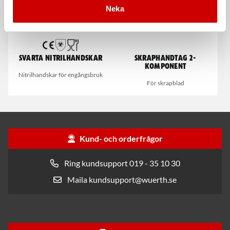
Neka
Svarta nitrilhandskar
Skraphandtag 2-
komponent
Nitrilhandskar för engångsbruk
För skrapblad
Kund- och orderfrågor
Ring kundsupport 019 - 35 10 30
Maila kundsupport@wuerth.se