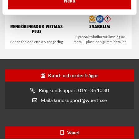
Neka
Rengöringsduk Wetmax
Snabblim
Plus
Cyanoakrylatlim för limning av
För snabb och effektiv rengöring
metall-, plast- och gummidetaljer.
Kund- och orderfrågor
Ring kundsupport 019 - 35 10 30
Maila kundsupport@wuerth.se
Växel