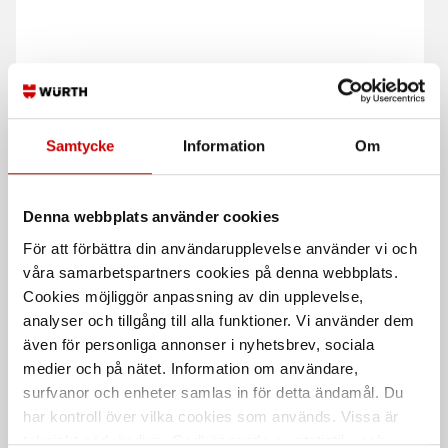
Samtycke
Information
Om
Glasskrapa inkl. 6 blad
Bladskrapa Quicklock
2-komp. inkl. 6 blad
Inkl. 6 stålblad och 5 plastblad
Denna webbplats använder cookies
För att förbättra din användarupplevelse använder vi och
våra samarbetspartners cookies på denna webbplats.
Cookies möjliggör anpassning av din upplevelse,
analyser och tillgång till alla funktioner. Vi använder dem
även för personliga annonser i nyhetsbrev, sociala
medier och på nätet. Information om användare,
surfvanor och enheter samlas in för detta ändamål. Du
Vinkelskrapa Ergo
Plastblad till Skrapa
har kontroll över vilka cookies som används. Vissa är
Quicklock
tekniskt nödvändiga. Godkännande av statistik- och
2-komponenthantag