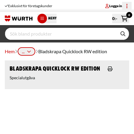
Exklusivt för företagskunder
Logga in
0
0
:-
MENY
Hem
...
Bladskrapa Quicklock RW edition
Bladskrapa Quicklock RW edition
Specialutgåva