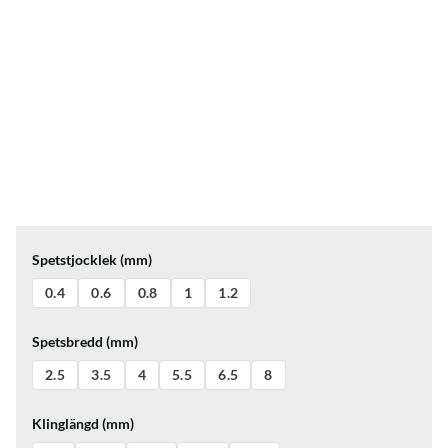
Spetstjocklek (mm)
0.4
0.6
0.8
1
1.2
Spetsbredd (mm)
2.5
3.5
4
5.5
6.5
8
Klinglängd (mm)