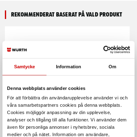
Rekommenderat baserat på vald produkt
Samtycke
Information
Om
Skruvmejsel spår,
Skruvmejsel spår,
Denna webbplats använder cookies
sexkantsklinga 3
sexkantsklinga 2
För att förbättra din användarupplevelse använder vi och
Genomgående sexkantsklinga med
Sexkantsklinga med 2-
nyckelgrepp och seghärdad spets.
komponentshandtag
våra samarbetspartners cookies på denna webbplats.
Cookies möjliggör anpassning av din upplevelse,
analyser och tillgång till alla funktioner. Vi använder dem
även för personliga annonser i nyhetsbrev, sociala
medier och på nätet. Information om användare,