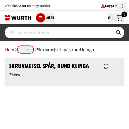
Exklusivt för företagskunder
Logga in
0
0
:-
MENY
Hem
...
Skruvmejsel spår, rund klinga
Skruvmejsel spår, rund klinga
Zebra