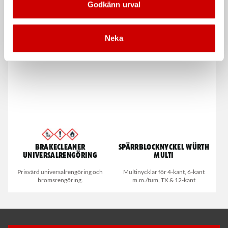
Ecoline
Godkänn urval
Nitrilhandskar för engångsbruk
88% återvunnet material
EN 420
Neka
Brakecleaner
Spärrblocknyckel Würth
universalrengöring
Multi
Prisvärd universalrengöring och
Multinycklar för 4-kant, 6-kant
bromsrengöring.
m.m./tum, TX & 12-kant