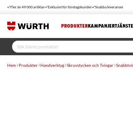
Fler än 49 000 artiklar
Exklusivt för företagskunder
Snabba leveranser
PRODUKTER
KAMPANJER
TJÄNST
Hem
Produkter
Handverktyg
Skruvstycken och Tvingar
Snabbtvi