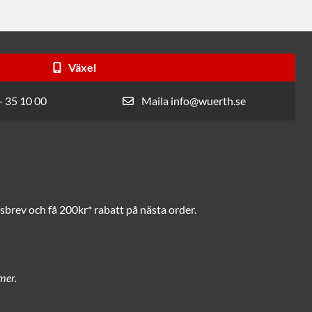
Växel
- 35 10 00
Maila info@wuerth.se
brev och få 200kr* rabatt på nästa order.
mer.