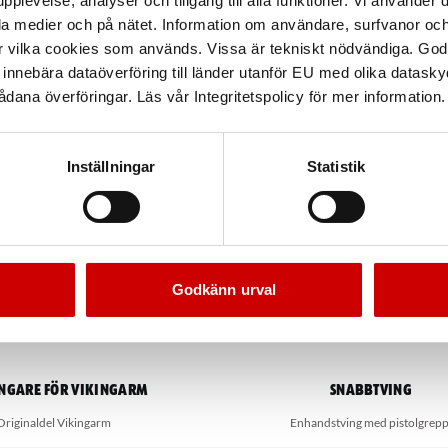
pplevelse, analyser och tillgång till alla funktioner. Vi använder
la medier och på nätet. Information om användare, surfvanor och
r vilka cookies som används. Vissa är tekniskt nödvändiga. God
nnebära dataöverföring till länder utanför EU med olika datas
dana överföringar. Läs vår Integritetspolicy för mer information.
Inställningar
Statistik
Godkänn urval
ngare för Vikingarm
Snabbtving
Originaldel Vikingarm
Enhandstving med pistolgrepp