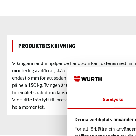
Produktbeskrivning
Viking arm är din hjälpande hand som kan justeras med mill
montering av dörrar, skåp, fönster, ventilationssystem, tra
endast 6 mm för att sedan kunna pressa eller lyfta upp til
på hela 150 kg. Tvingen är utrustad med 2 st "släppknappar"
föremålet snabbt medans den vänstra sänker föremålet steg
Vid skifte från lyft till press position tryck ner och håll ne
Samtycke
hela momentet.
Denna webbplats använder 
För att förbättra din använd