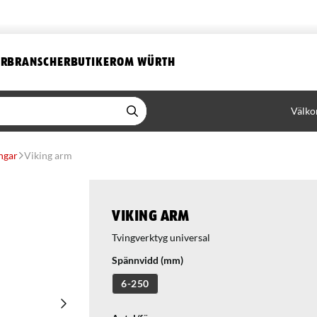
ER
BRANSCHER
BUTIKER
OM WÜRTH
Välko
ngar
Viking arm
Viking arm
Tvingverktyg universal
Spännvidd (mm)
6-250