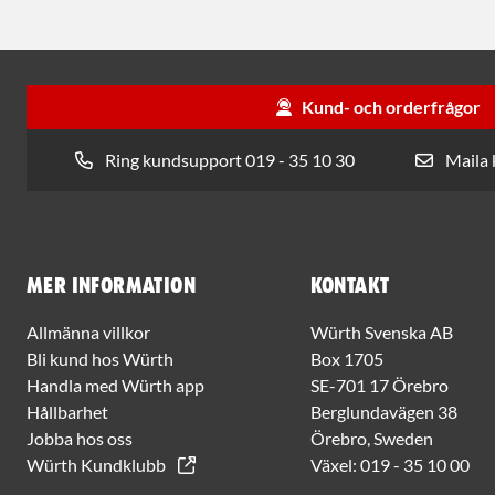
Kund- och orderfrågor
Ring kundsupport 019 - 35 10 30
Maila
Mer information
Kontakt
Allmänna villkor
Würth Svenska AB
Bli kund hos Würth
Box 1705
Handla med Würth app
SE-701 17 Örebro
Hållbarhet
Berglundavägen 38
Jobba hos oss
Örebro, Sweden
Würth Kundklubb
Växel:
019 - 35 10 00