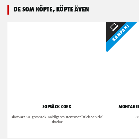
De som köpte, köpte även
Kampanj
Sopsäck Coex
Montageh
Blå/svart KX-grovsäck. Väldigt resistent mot “stick och riv”
8
-skador.