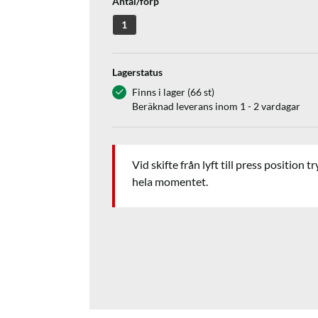
Antal/förp
1
Lagerstatus
Finns i lager (66 st)
Beräknad leverans inom 1 - 2 vardagar
Vid skifte från lyft till press positio
hela momentet.