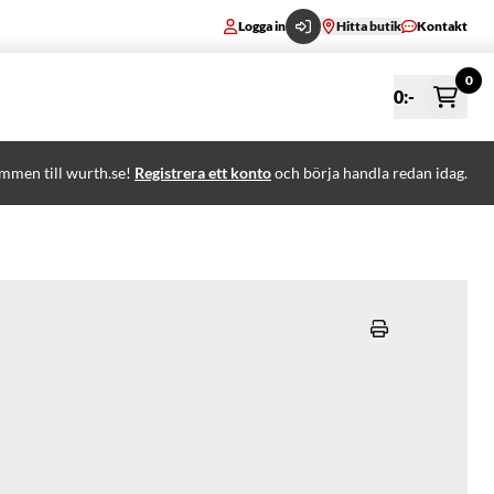
Logga in
Hitta butik
Kontakt
0
0
:-
mmen till wurth.se!
Registrera ett konto
och börja handla redan idag.