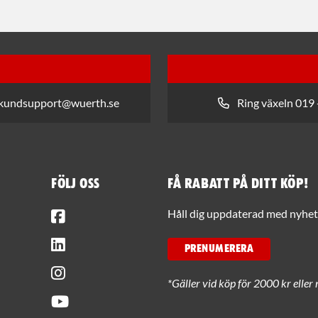
 kundsupport@wuerth.se
Ring växeln 019 
Följ oss
Få rabatt på ditt köp!
Facebook
Håll dig uppdaterad med nyhets
LinkedIn
PRENUMERERA
Instagram
*Gäller vid köp för 2000 kr eller 
Youtube