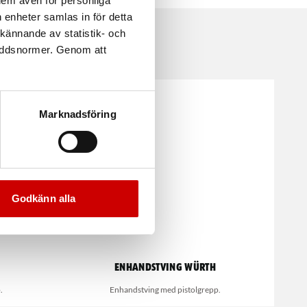
 dem även för personliga
 enheter samlas in för detta
kännande av statistik- och
kyddsnormer. Genom att
Marknadsföring
Godkänn alla
Enhandstving Würth
.
Enhandstving med pistolgrepp.