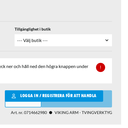
Tillgänglighet i butik
n tryck ner och håll ned den högra knappen under
Qantity
LOGGA IN / REGISTRERA FÖR ATT HANDLA
LÄGG I VARUKORGEN
Art. nr.
0714662980
VIKING ARM - TVINGVERKTYG