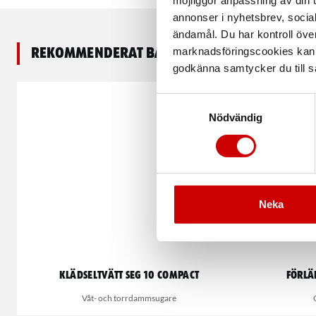
möjliggör anpassning av din u
annonser i nyhetsbrev, socia
ändamål. Du har kontroll öve
marknadsföringscookies kan i
Rekommenderat baserat på vald produkt
godkänna samtycker du till så
Samtyckesval
Nödvändig
Neka
Klädseltvätt SEG 10 Compact
Förlä
Våt- och torrdammsugare