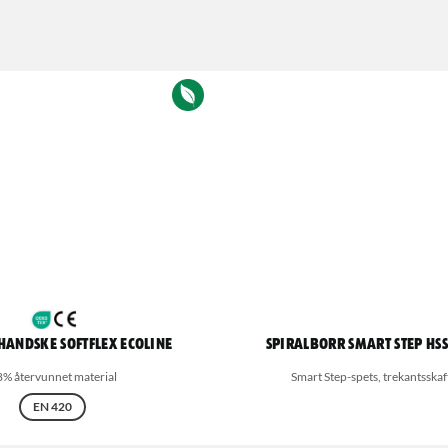
andske Softflex Ecoline
Spiralborr Smart Step HSS
8% återvunnet material
Smart Step-spets, trekantsskaf
EN 420