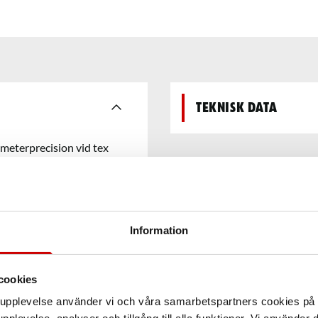
Teknisk data
imeterprecision vid tex
llbygget m.m. Tvingen behöver
l 250 mm och med en maxvikt
, den högra så sänks
vis med milimeter precision.
Information
d den högra knappen under
cookies
arupplevelse använder vi och våra samarbetspartners cookies p