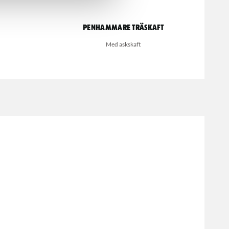
Penhammare träskaft
Med askskaft