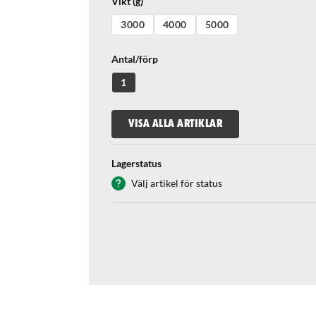
Vikt (g)
3000
4000
5000
Antal/förp
1
VISA ALLA ARTIKLAR
Lagerstatus
Välj artikel för status