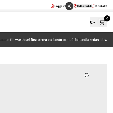
Logga in
Hitta butik
Kontakt
0
0
:-
mmen till wurth.se!
Registrera ett konto
och börja handla redan idag.