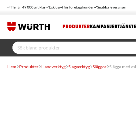
Fler än 49 000 artiklar
Exklusivt för företagskunder
Snabba leveranser
PRODUKTER
KAMPANJER
TJÄNST
Hem
Produkter
Handverktyg
Slagverktyg
Släggor
Slägga med as