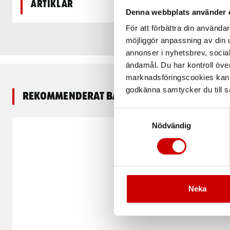
Artiklar
Denna webbplats använder 
För att förbättra din använd
möjliggör anpassning av din u
annonser i nyhetsbrev, socia
ändamål. Du har kontroll öve
marknadsföringscookies kan i
godkänna samtycker du till så
Rekommenderat baserat på vald produkt
Samtyckesval
Nödvändig
Neka