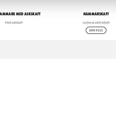
ammare med askskaft
Hammarskaft
Med askskaft
Lackerat askträskaft
DIN 5111