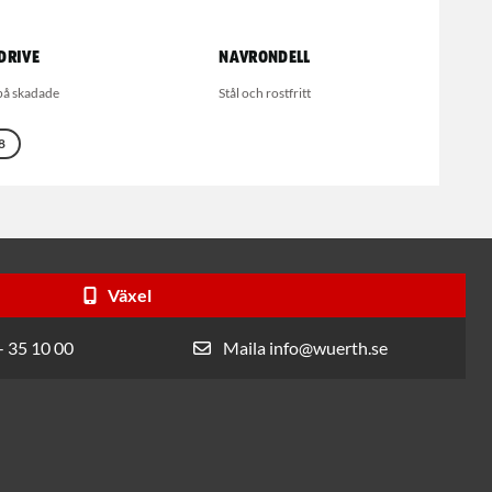
drive
Navrondell
på skadade
Stål och rostfritt
8
Växel
- 35 10 00
Maila info@wuerth.se