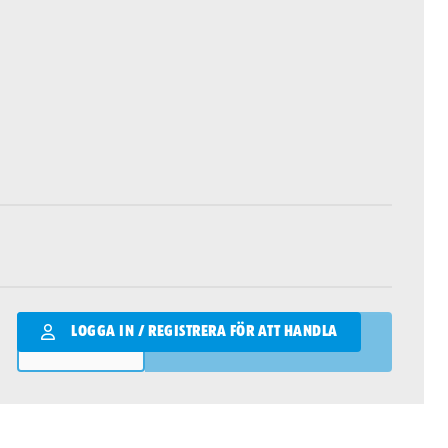
Qantity
LOGGA IN / REGISTRERA FÖR ATT HANDLA
LÄGG I VARUKORGEN