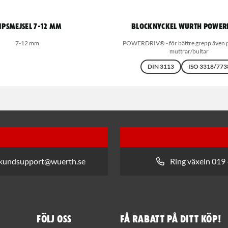
ipsmejsel 7-12 mm
Blocknyckel Wurth Power
7-12 mm
POWERDRIV® - för bättre grepp även 
muttrar/bultar
DIN 3113
ISO 3318/773
 kundsupport@wuerth.se
Ring växeln 019 
Följ oss
Få rabatt på ditt köp!