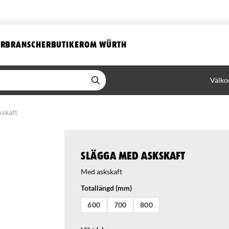
ER
BRANSCHER
BUTIKER
OM WÜRTH
Välko
kskaft
Slägga med askskaft
Med askskaft
Totallängd (mm)
600
700
800