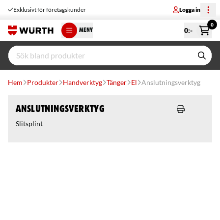
Exklusivt för företagskunder
Logga in
0
0
:-
MENY
Hem
Produkter
Handverktyg
Tänger
El
Anslutningsverktyg
Anslutningsverktyg
Slitsplint