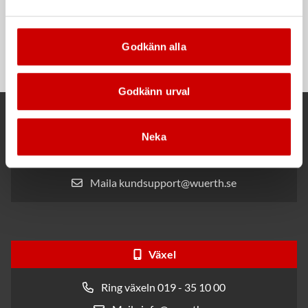
Rengöringsduk Wetmax
Snabblim
Plus
Cyanoakrylatlim för limning av
Godkänn alla
För snabb och effektiv rengöring
metall-, plast- och gummidetaljer.
Godkänn urval
Kund- och orderfrågor
Neka
Ring kundsupport 019 - 35 10 30
Maila kundsupport@wuerth.se
Växel
Ring växeln 019 - 35 10 00