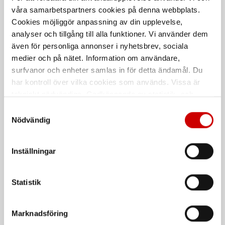
De som köpte, köpte även
våra samarbetspartners cookies på denna webbplats.
Cookies möjliggör anpassning av din upplevelse,
Kampanj
analyser och tillgång till alla funktioner. Vi använder dem
även för personliga annonser i nyhetsbrev, sociala
medier och på nätet. Information om användare,
surfvanor och enheter samlas in för detta ändamål. Du
har kontroll över vilka cookies som används. Vissa är
tekniskt nödvändiga. Godkännande av statistik- och
marknadsföringscookies kan innebära dataöverföring till
Samtyckesval
Våtservett för glasögon
Stålborste
länder utanför EU med olika dataskyddsnormer. Genom
Nödvändig
att godkänna samtycker du till sådana överföringar. Läs
Dispenserbox med 100 st.
Smalt utförande
vår Integritetspolicy för mer information.
Inställningar
Kampanj
Kampanj
Statistik
Marknadsföring