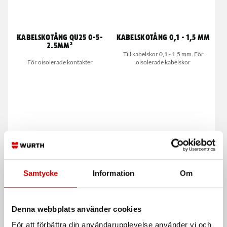
Kabelskotång QU25 0-5-
Kabelskotång 0,1 - 1,5 mm
2.5MM²
Till kabelskor 0,1 - 1,5 mm. För
För oisolerade kontakter
oisolerade kabelskor
Skaltång A 280 Plus
Pressverktyg DT-DTM-DTP
Samtycke
Information
Om
Kabelkniv med inställning av
HDT-48-00
skärdjup för all rundkabel från Ø 4-
28 mm
Denna webbplats använder cookies
För att förbättra din användarupplevelse använder vi och