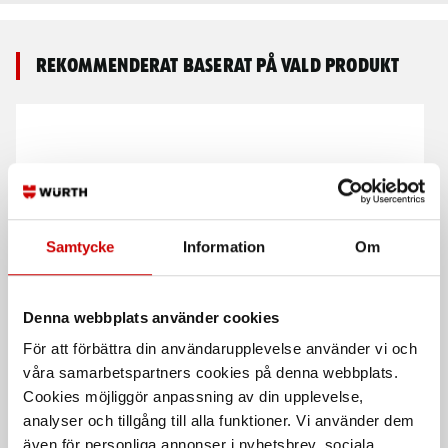
Rekommenderat baserat på vald produkt
Samtycke
Information
Om
Kabelsax VDE 160 mm
Kabelsax VDE
Denna webbplats använder cookies
Max kabeldiameter 15 mm.
EN 60900
För att förbättra din användarupplevelse använder vi och
EN 60900
våra samarbetspartners cookies på denna webbplats.
Cookies möjliggör anpassning av din upplevelse,
analyser och tillgång till alla funktioner. Vi använder dem
även för personliga annonser i nyhetsbrev, sociala