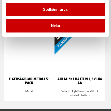
Godkänn urval
Tork Avtorkningspapper
Morakniv Basic
M2
Kolstål
1-lagerspapper med bra absorption.
Neka
Passar de flesta arbetsmiljöer.
Kampanj
Tigersågblad metall 5-
Alkaliskt batteri 1,5V LR6
pack
AA
Metall
Würth High Power, kraftfullt
alkaliskt batteri