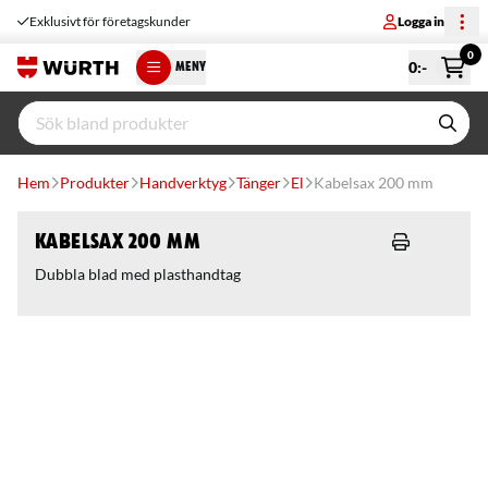
Exklusivt för företagskunder
Logga in
0
0
:-
MENY
Hem
Produkter
Handverktyg
Tänger
El
Kabelsax 200 mm
Kabelsax 200 mm
Dubbla blad med plasthandtag