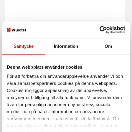
Samtycke
Information
Om
Falstång
Hål- och falstång 5mm
Med vinklade käftar och enkel led,
Max plåtjocklek 1 mm
metallutförande
Denna webbplats använder cookies
För att förbättra din användarupplevelse använder vi och
våra samarbetspartners cookies på denna webbplats.
Cookies möjliggör anpassning av din upplevelse,
analyser och tillgång till alla funktioner. Vi använder dem
även för personliga annonser i nyhetsbrev, sociala
medier och på nätet. Information om användare,
surfvanor och enheter samlas in för detta ändamål. Du
har kontroll över vilka cookies som används. Vissa är
Limmar och Tätar
Spetstång 160mm
rak/böjd