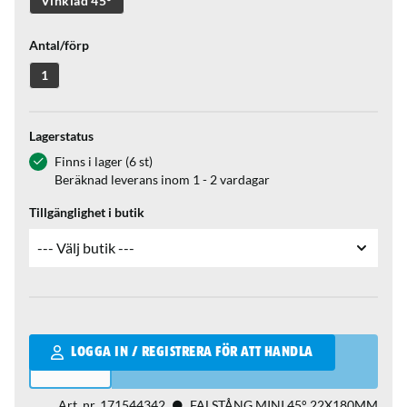
Vinklad 45°
Antal/förp
1
Lagerstatus
Finns i lager (6 st)
Beräknad leverans inom 1 - 2 vardagar
Tillgänglighet i butik
Qantity
LOGGA IN / REGISTRERA FÖR ATT HANDLA
Art. nr.
171544342
FALSTÅNG MINI 45° 22X180MM