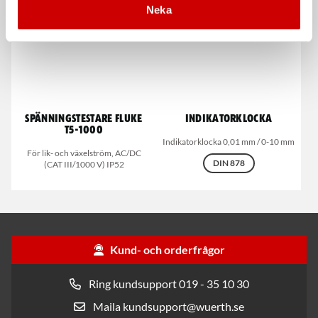
Neka
Spänningstestare Fluke
Indikatorklocka
T5-1000
Indikatorklocka 0,01 mm / 0-10 mm
För lik- och växelström, AC/DC
DIN 878
(CAT III/1000 V) IP52
Kund- och orderfrågor
Ring kundsupport 019 - 35 10 30
Maila kundsupport@wuerth.se