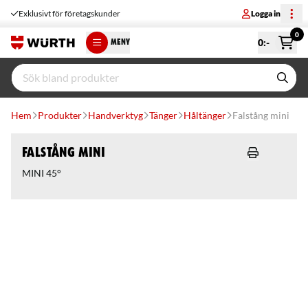
Exklusivt för företagskunder
Logga in
0
0
:-
MENY
Hem
Produkter
Handverktyg
Tänger
Håltänger
Falstång mini
Falstång mini
MINI 45°