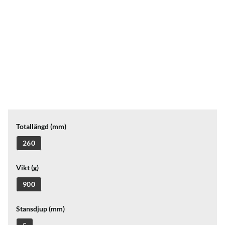
Totallängd (mm)
260
Vikt (g)
900
Stansdjup (mm)