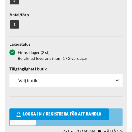
5
Antal/förp
1
Lagerstatus
Finns i lager (2 st)
Beräknad leverans inom 1 - 2 vardagar
Tillgänglighet i butik
Qantity
LOGGA IN / REGISTRERA FÖR ATT HANDLA
Art. nr.
07150246
HÅLTÅNG