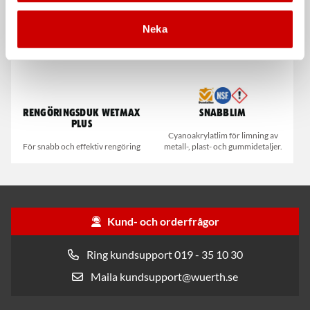
Kampanj
Kampanj
Neka
Rengöringsduk Wetmax
Snabblim
Plus
Cyanoakrylatlim för limning av
För snabb och effektiv rengöring
metall-, plast- och gummidetaljer.
Kund- och orderfrågor
Ring kundsupport 019 - 35 10 30
Maila kundsupport@wuerth.se