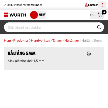
Exklusivt för företagskunder
Logga in
0
0
:-
MENY
Hem
Produkter
Handverktyg
Tänger
Håltänger
Håltång 5mm
Håltång 5mm
Max plåttjocklek 1,5 mm