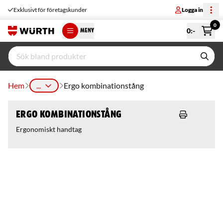
Exklusivt för företagskunder
Logga in
0
0
:-
MENY
Hem
...
Ergo kombinationstång
Ergo kombinationstång
Ergonomiskt handtag