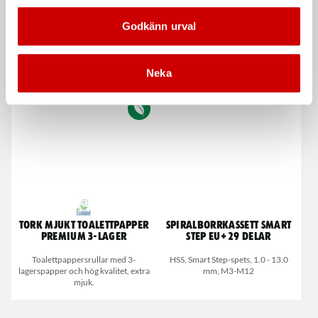
Godkänn urval
Centrumborrset
Tork Avtorkningspapper
M2
6 st, 10 - 25 mm
1-lagerspapper med bra absorption.
Neka
Passar de flesta arbetsmiljöer.
Tork Mjukt Toalettpapper
Spiralborrkassett Smart
Premium 3-lager
Step EU+ 29 delar
Toalettpappersrullar med 3-
HSS, Smart Step-spets, 1.0 - 13.0
lagerspapper och hög kvalitet, extra
mm, M3-M12
mjuk.