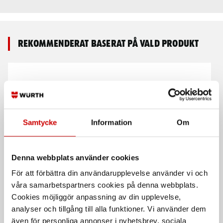
Rekommenderat baserat på vald produkt
Samtycke
Information
Om
Kombitång
Kombitång VDE
Denna webbplats använder cookies
Räfflade käftar för optimalt grepp
För att förbättra din användarupplevelse använder vi och
DIN 5746
ISO 5746
våra samarbetspartners cookies på denna webbplats.
EN 60900
Cookies möjliggör anpassning av din upplevelse,
analyser och tillgång till alla funktioner. Vi använder dem
även för personliga annonser i nyhetsbrev, sociala