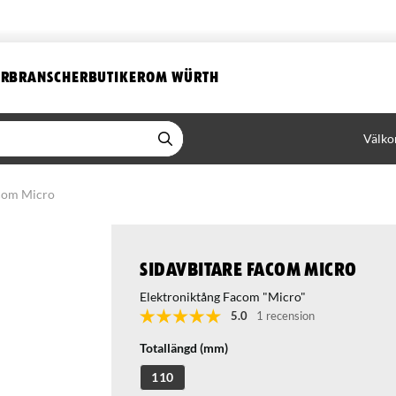
ER
BRANSCHER
BUTIKER
OM WÜRTH
Välko
acom Micro
Sidavbitare Facom Micro
Elektroniktång Facom "Micro"
5.0
1 recension
Totallängd (mm)
110