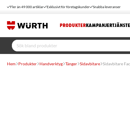
Fler än 49 000 artiklar
Exklusivt för företagskunder
Snabba leveranser
PRODUKTER
KAMPANJER
TJÄNST
Hem
Produkter
Handverktyg
Tänger
Sidavbitare
Sidavbitare F