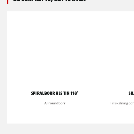
Spiralborr HSS TIN 118°
Sk
Allroundborr
Till skalning oc