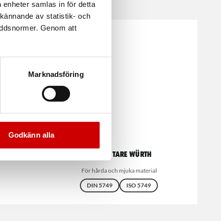
 enheter samlas in för detta
kännande av statistik- och
kyddsnormer. Genom att
Marknadsföring
Godkänn alla
101G
Sidavbitare Würth
För hårda och mjuka material
DIN 5749
ISO 5749