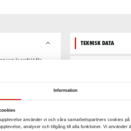
Teknisk data
ng som är perfekt för
 arbete på små och trånga
Recensioner
ärligt verktyg för alla
Information
cookies
arupplevelse använder vi och våra samarbetspartners cookies p
pplevelse, analyser och tillgång till alla funktioner. Vi använder