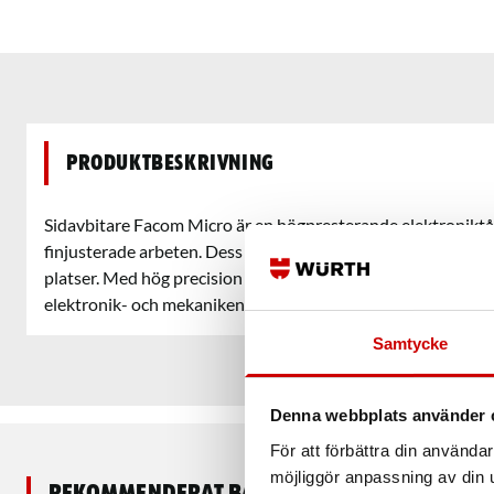
Produktbeskrivning
Sidavbitare Facom Micro är en högpresterande elektroniktå
finjusterade arbeten. Dess mikrodesign gör den idealisk för
platser. Med hög precision och skärpa är denna tång ett oumb
elektronik- och mekanikentusiaster.
Samtycke
Denna webbplats använder 
För att förbättra din använd
möjliggör anpassning av din u
Rekommenderat baserat på vald produkt