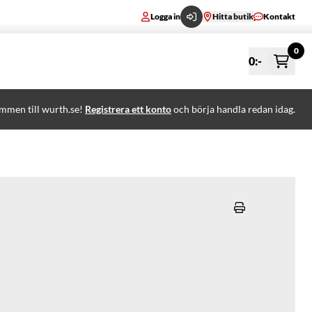
Logga in
Hitta butik
Kontakt
0
0
:-
mmen till wurth.se!
Registrera ett konto
och börja handla redan idag.