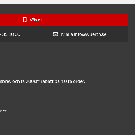
Växel
- 35 10 00
Maila info@wuerth.se
brev och få 200kr* rabatt på nästa order.
mer.