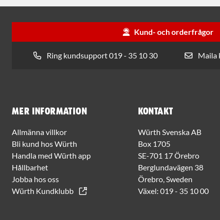
Kund- och orderfrågor
Ring kundsupport 019 - 35 10 30
Maila
Mer information
Kontakt
Allmänna villkor
Würth Svenska AB
Bli kund hos Würth
Box 1705
Handla med Würth app
SE-701 17 Örebro
Hållbarhet
Berglundavägen 38
Jobba hos oss
Örebro, Sweden
Würth Kundklubb
Växel:
019 - 35 10 00