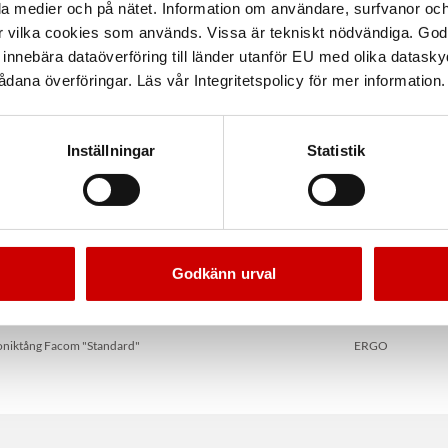
la medier och på nätet. Information om användare, surfvanor och
r vilka cookies som används. Vissa är tekniskt nödvändiga. God
nnebära dataöverföring till länder utanför EU med olika datas
dana överföringar. Läs vår Integritetspolicy för mer information.
Inställningar
Statistik
Godkänn urval
itare Facom Standard
Sidavbitare Bahco ERGO 2
oniktång Facom "Standard"
ERGO