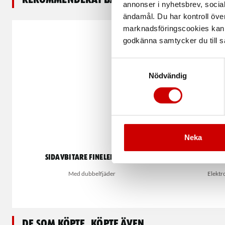
annonser i nyhetsbrev, socia
ändamål. Du har kontroll öve
marknadsföringscookies kan i
godkänna samtycker du till så
Samtyckesval
Nödvändig
Neka
Sidavbitare finelektronik
Sidavb
Med dubbelfjäder
Elektr
De som köpte, köpte även