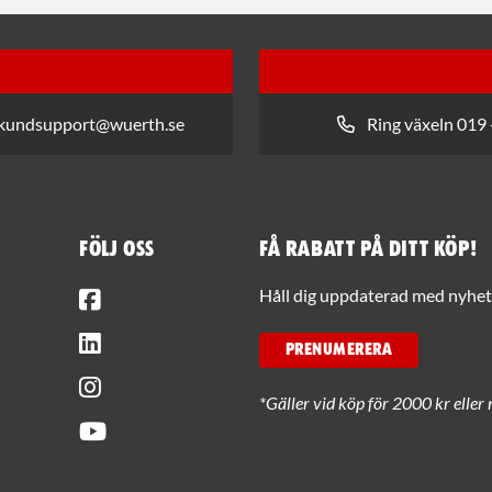
 kundsupport@wuerth.se
Ring växeln 019 
Följ oss
Få rabatt på ditt köp!
Facebook
Håll dig uppdaterad med nyhets
LinkedIn
PRENUMERERA
Instagram
*Gäller vid köp för 2000 kr eller 
Youtube