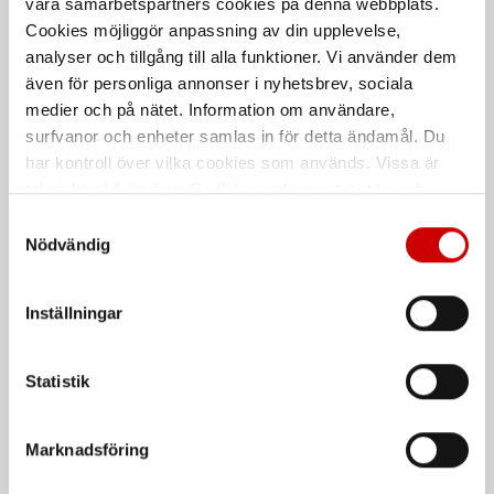
våra samarbetspartners cookies på denna webbplats.
Cookies möjliggör anpassning av din upplevelse,
analyser och tillgång till alla funktioner. Vi använder dem
även för personliga annonser i nyhetsbrev, sociala
Moppskaft, Mini
GP Super Alkaline Micro
medier och på nätet. Information om användare,
Alkaliskt Batteri 1,5V LR03 AAA
surfvanor och enheter samlas in för detta ändamål. Du
har kontroll över vilka cookies som används. Vissa är
tekniskt nödvändiga. Godkännande av statistik- och
marknadsföringscookies kan innebära dataöverföring till
Samtyckesval
länder utanför EU med olika dataskyddsnormer. Genom
Nödvändig
att godkänna samtycker du till sådana överföringar. Läs
vår Integritetspolicy för mer information.
Inställningar
Allrengöring, BMF
Kökssvamp, Grön
Statistik
Miljövänligt rengöringsmedel
10 st/förpackning
Marknadsföring
De som köpte, köpte även