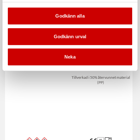
Godkänn alla
Godkänn urval
Neka
Moppskaft, Mini
Minisvabbhink 14L Blå
max
Tillverkad i 50% återvunnet material
(PP)