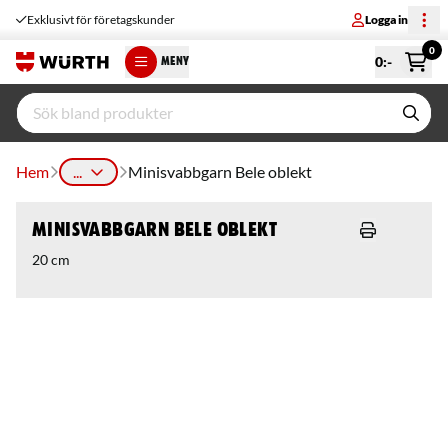
Exklusivt för företagskunder
Logga in
0
0
:-
MENY
Hem
...
Minisvabbgarn Bele oblekt
Minisvabbgarn Bele oblekt
20 cm