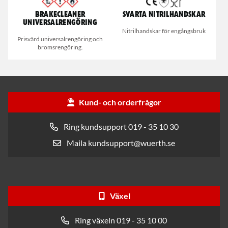
Brakecleaner
Svarta nitrilhandskar
universalrengöring
Nitrilhandskar för engångsbruk
Prisvärd universalrengöring och
bromsrengöring.
Kund- och orderfrågor
Ring kundsupport 019 - 35 10 30
Maila kundsupport@wuerth.se
Växel
Ring växeln 019 - 35 10 00