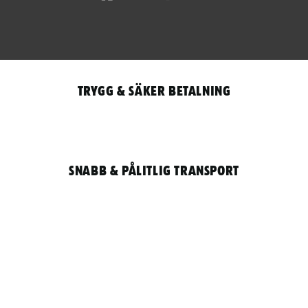
Trygg & säker betalning
Snabb & pålitlig transport
Qantity
LOGGA IN / REGISTRERA FÖR ATT HANDLA