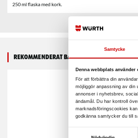
250 ml flaska med kork.
Samtycke
Rekommenderat baserat på vald produkt
Denna webbplats använder 
För att förbättra din använd
möjliggör anpassning av din u
annonser i nyhetsbrev, socia
ändamål. Du har kontroll öve
marknadsföringscookies kan i
godkänna samtycker du till så
Samtyckesval
Nödvändig