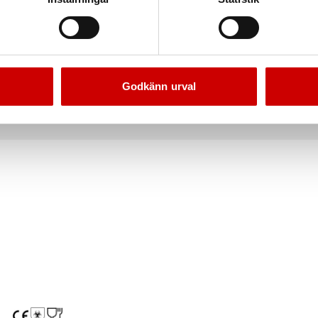
nfektion Ekofekt, pump
Handdesinfektionsgel Skin
 300 ml, lämplig inom bl.a. sjukvården
Desinfektionsgel för händer. Passar Skin Li
h livsmedelsbranschen
Godkänn urval