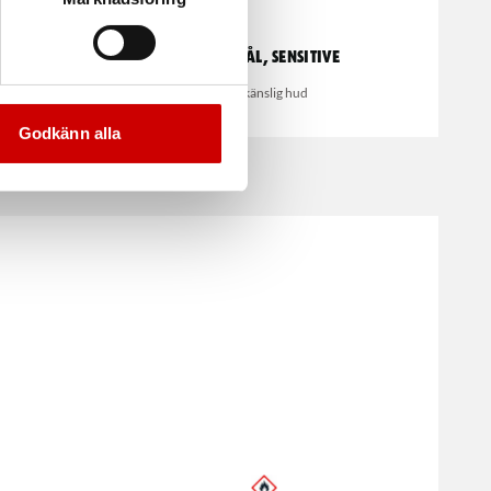
 Line
Handtvål, Sensitive
ne dispensrar.
För känslig hud
Godkänn alla