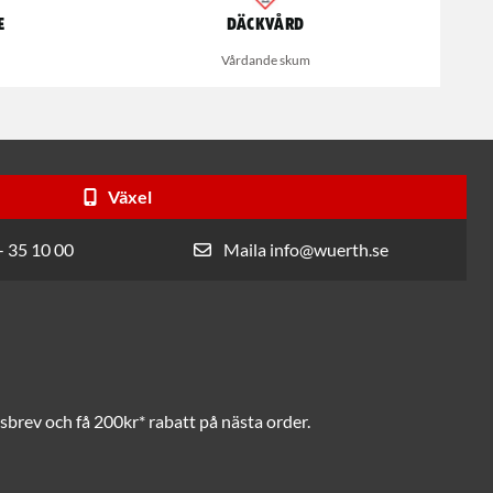
e
Däckvård
Vårdande skum
Växel
- 35 10 00
Maila info@wuerth.se
brev och få 200kr* rabatt på nästa order.