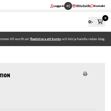
Logga in
Hitta butik
Kontakt
0
0
:-
mmen till wurth.se!
Registrera ett konto
och börja handla redan idag.
ktion