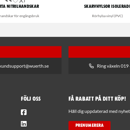
rta nitrilhandskar
Skarvhylsor Isolerad
lhandskar för engångsbruk
Rörhylsa vinyl (PVC)
 kundsupport@wuerth.se
Ring växeln 019 
Följ oss
Få rabatt på ditt köp!
Facebook
Håll dig uppdaterad med nyhets
LinkedIn
PRENUMERERA