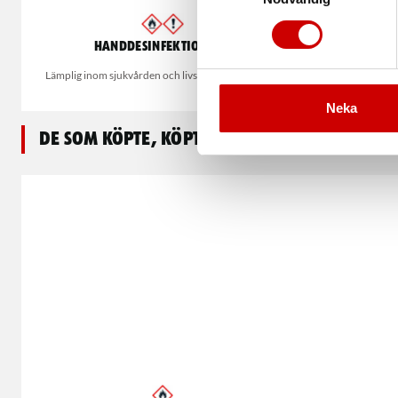
Handdesinfektion gel
Handdesi
Lämplig inom sjukvården och livsmedelsbranschen
Desinfektionsgel
oc
Neka
De som köpte, köpte även