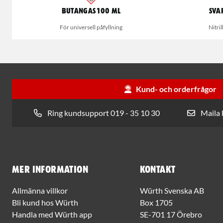
Butangas 100 ml
Sva
För universell påfyllning
Nitri
Kund- och orderfrågor
Ring kundsupport 019 - 35 10 30
Maila
Mer information
Kontakt
Allmänna villkor
Würth Svenska AB
Bli kund hos Würth
Box 1705
Handla med Würth app
SE-701 17 Örebro