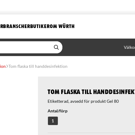
ER
BRANSCHER
BUTIKER
OM WÜRTH
Välko
ion
Tom flaska till handdesinfektion
Tom flaska till handdesinfe
Antal/förp
1