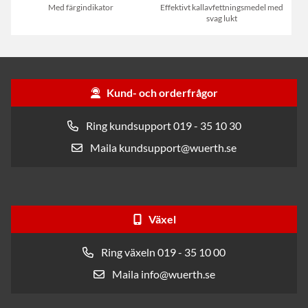
Med färgindikator
Effektivt kallavfettningsmedel med
svag lukt
Kund- och orderfrågor
Ring kundsupport 019 - 35 10 30
Maila kundsupport@wuerth.se
Växel
Ring växeln 019 - 35 10 00
Maila info@wuerth.se