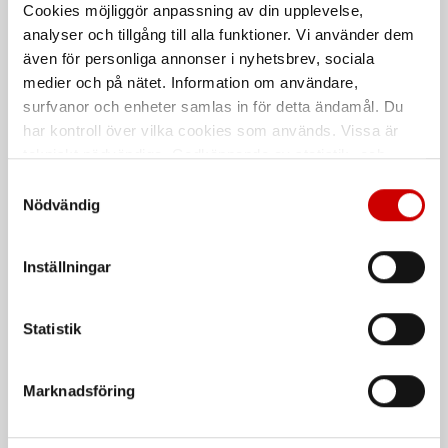
Cookies möjliggör anpassning av din upplevelse,
Tappventil
Väggdispenser Skin Line
analyser och tillgång till alla funktioner. Vi använder dem
beröringsfri
För Ekofekt 2,7 L tvålprodukter
även för personliga annonser i nyhetsbrev, sociala
Automatisk dispenser för Skin Line
medier och på nätet. Information om användare,
hygienprodukter.
surfvanor och enheter samlas in för detta ändamål. Du
har kontroll över vilka cookies som används. Vissa är
tekniskt nödvändiga. Godkännande av statistik- och
marknadsföringscookies kan innebära dataöverföring till
Samtyckesval
länder utanför EU med olika dataskyddsnormer. Genom
Nödvändig
att godkänna samtycker du till sådana överföringar. Läs
vår Integritetspolicy för mer information.
Inställningar
Pumpinsats
Cockpitvård
Statistik
Till Würth väggdispenser 2 L
Interiörtvätt för syntetiska ytor
De som köpte, köpte även
Marknadsföring