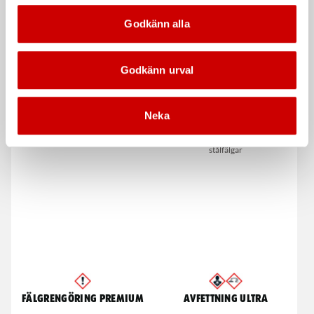
Godkänn alla
Godkänn urval
Neka
Cockpitvård
Fälgrengöring, Intensiv
Interiörtvätt för syntetiska ytor
För alla lackerade lättmetall- och
stålfälgar
Fälgrengöring Premium
Avfettning Ultra