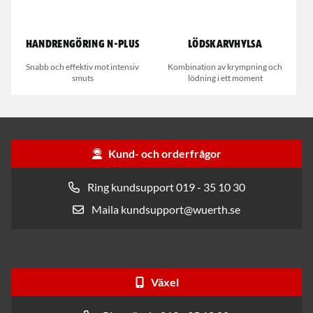
Handrengöring N-Plus
Lödskarvhylsa
Snabb och effektiv mot intensiv
Kombination av krympning och
smuts
lödning i ett moment
Kund- och orderfrågor
Ring kundsupport 019 - 35 10 30
Maila kundsupport@wuerth.se
Växel