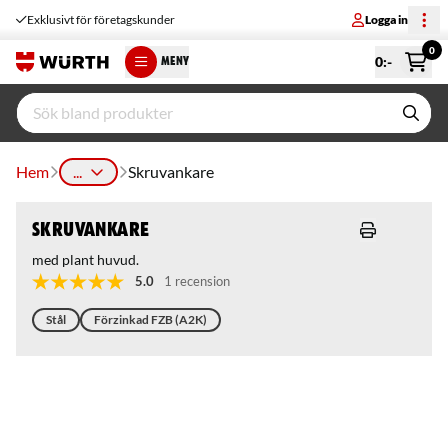
Exklusivt för företagskunder
Logga in
0
0
:-
MENY
Hem
...
Skruvankare
Skruvankare
med plant huvud.
5.0
1 recension
Stål
Förzinkad FZB (A2K)