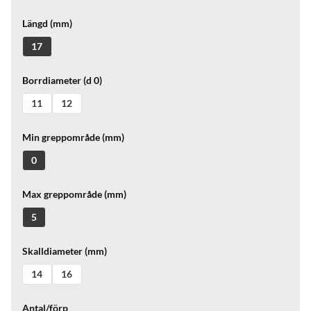
Längd (mm)
17
Borrdiameter (d 0)
11
12
Min greppområde (mm)
0
Max greppområde (mm)
5
Skalldiameter (mm)
14
16
Antal/förp