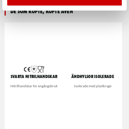
De som köpte, köpte även
Svarta nitrilhandskar
Ändhylsor isolerade
Nitrilhandskar för engångsbruk
Isolerade med plastkrage