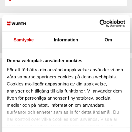
Artiklar
Samtycke
Information
Om
Denna webbplats använder cookies
För att förbättra din användarupplevelse använder vi och
Rekommenderat baserat på vald produkt
våra samarbetspartners cookies på denna webbplats.
Cookies möjliggör anpassning av din upplevelse,
analyser och tillgång till alla funktioner. Vi använder dem
även för personliga annonser i nyhetsbrev, sociala
medier och på nätet. Information om användare,
surfvanor och enheter samlas in för detta ändamål. Du
har kontroll över vilka cookies som används. Vissa är
tekniskt nödvändiga. Godkännande av statistik- och