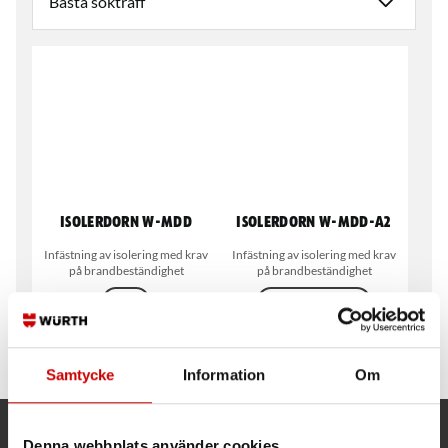
Isolerdorn W-MDD
Isolerdorn W-MDD-A2
Infästning av isolering med krav
Infästning av isolering med krav
på brandbeständighet
på brandbeständighet
Stål
Rostfritt stål A2
Varmförzinkad FZV (HDG)
Samtycke
Information
Om
Denna webbplats använder cookies