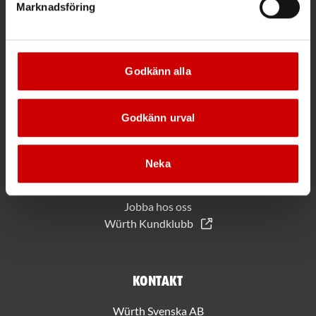
Marknadsföring
PRENUMERERA
*Gäller vid köp för 2000 kr eller mer.
Godkänn alla
Mer information
Godkänn urval
Allmänna villkor
Bli kund hos Würth
Neka
Handla med Würth app
Hållbarhet
Jobba hos oss
Würth Kundklubb
Kontakt
Würth Svenska AB