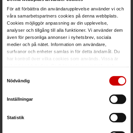
Kund- och orderfrågor
För att förbättra din användarupplevelse använder vi och
Ring kundsupport 019 - 35 10 30
våra samarbetspartners cookies på denna webbplats.
Cookies möjliggör anpassning av din upplevelse,
Maila kundsupport@wuerth.se
analyser och tillgång till alla funktioner. Vi använder dem
även för personliga annonser i nyhetsbrev, sociala
medier och på nätet. Information om användare,
surfvanor och enheter samlas in för detta ändamål. Du
Växel
har kontroll över vilka cookies som används. Vissa är
tekniskt nödvändiga. Godkännande av statistik- och
Ring växeln 019 - 35 10 00
marknadsföringscookies kan innebära dataöverföring till
Samtyckesval
Maila info@wuerth.se
länder utanför EU med olika dataskyddsnormer. Genom
Nödvändig
att godkänna samtycker du till sådana överföringar. Läs
vår Integritetspolicy för mer information.
Inställningar
Få rabatt på ditt köp!
Statistik
Håll dig uppdaterad med nyhetsbrev och få 200kr* rabatt på
nästa order.