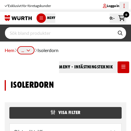
Exklusivt för företagskunder
Logga in
0
0
:-
MENY
Hem
...
Isolerdorn
Meny
- Infästningsteknik
Isolerdorn
VISA FILTER