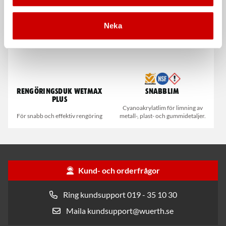
Kampanj
Kampanj
Neka
Rengöringsduk Wetmax
Snabblim
Plus
Cyanoakrylatlim för limning av
För snabb och effektiv rengöring
metall-, plast- och gummidetaljer.
Kund- och orderfrågor
Ring kundsupport 019 - 35 10 30
Maila kundsupport@wuerth.se