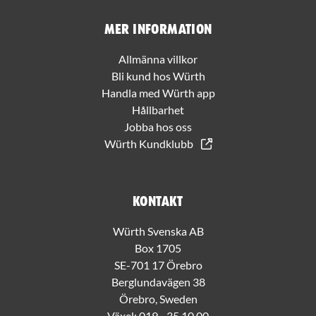
Mer information
Allmänna villkor
Bli kund hos Würth
Handla med Würth app
Hållbarhet
Jobba hos oss
Würth Kundklubb
Kontakt
Würth Svenska AB
Box 1705
SE-701 17 Örebro
Berglundavägen 38
Örebro, Sweden
Växel:
019 - 35 10 00