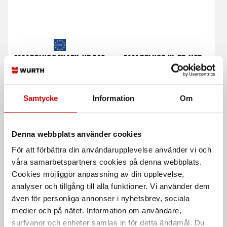
Fasadplugg SHARK-UR F 10
Fasadplugg W-RD med
krage
med sexkantsskruv och fläns
med krage
Stål
Samtycke
Information
Om
Polyamid - PA
Förzinkad FZB (A2K)
Denna webbplats använder cookies
För att förbättra din användarupplevelse använder vi och
våra samarbetspartners cookies på denna webbplats.
Cookies möjliggör anpassning av din upplevelse,
analyser och tillgång till alla funktioner. Vi använder dem
även för personliga annonser i nyhetsbrev, sociala
medier och på nätet. Information om användare,
Fasadplugg SHARK-UR 8 FS
Fasadplugg SHARK-UR 10
surfvanor och enheter samlas in för detta ändamål. Du