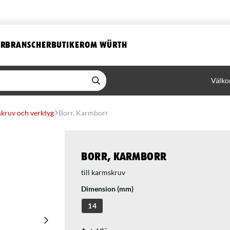
ER
BRANSCHER
BUTIKER
OM WÜRTH
Välko
kruv och verktyg
Borr, Karmborr
Borr, Karmborr
till karmskruv
Dimension (mm)
14