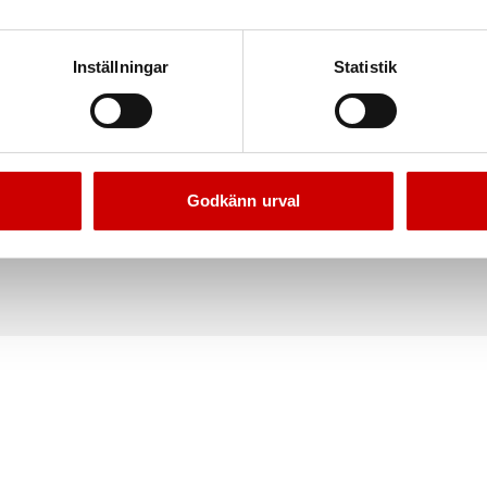
Inställningar
Statistik
borr med gängad spets
Spiralborr HSS 130°
Typ N. Kort
Godkänn urval
DIN 338