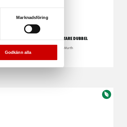
Marknadsföring
Glaslyftare dubbel
Wurth
Godkänn alla