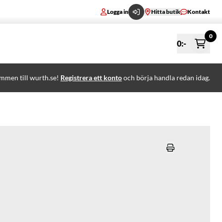
Logga in
Hitta butik
Kontakt
0
0
:-
mmen till wurth.se!
Registrera ett konto
och börja handla redan idag.