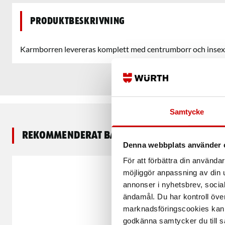
Produktbeskrivning
Karmborren levereras komplett med centrumborr och insex
Samtycke
Rekommenderat baserat på vald produkt
Denna webbplats använder 
För att förbättra din använd
möjliggör anpassning av din u
annonser i nyhetsbrev, socia
ändamål. Du har kontroll öve
marknadsföringscookies kan i
godkänna samtycker du till så