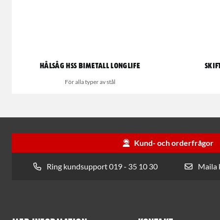
Hålsåg HSS bimetall Longlife
Skif
För alla typer av stål
Kund- och orderfrågor
Ring kundsupport 019 - 35 10 30
Maila