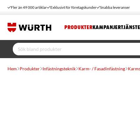
Fler än 49 000 artiklar
Exklusivt för företagskunder
Snabba leveranser
PRODUKTER
KAMPANJER
TJÄNST
Hem
Produkter
Infästningsteknik
Karm- / Fasadinfästning
Karms