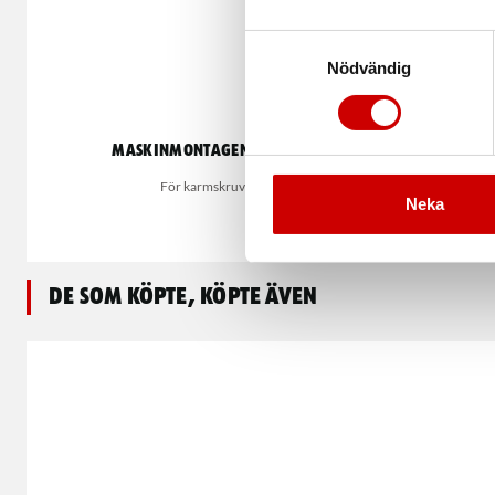
Samtyckesval
Nödvändig
Maskinmontagenyckel
Centrum
För karmskruv
Neka
De som köpte, köpte även