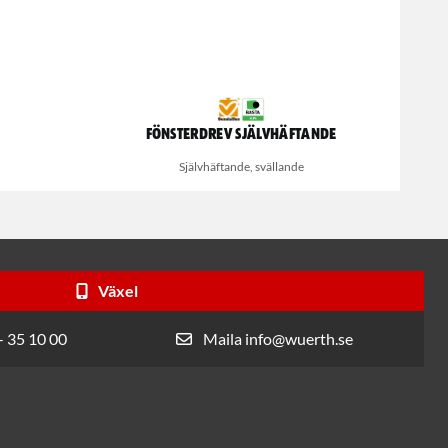
Fönsterdrev Självhäftande
Självhäftande, svällande
Växel
- 35 10 00
Maila info@wuerth.se