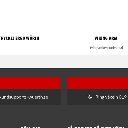
tnyckel Ergo Würth
Viking arm
Tvingverktyg universal
 kundsupport@wuerth.se
Ring växeln 019 