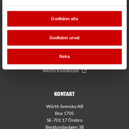
*Gäller vid köp för 2000 kr eller mer.
Godkänn alla
Mer information
Allmänna villkor
Godkänn urval
Bli kund hos Würth
Handla med Würth app
Hållbarhet
Neka
Jobba hos oss
Würth Kundklubb
Kontakt
Würth Svenska AB
Box 1705
SE-701 17 Örebro
Berglundavägen 38