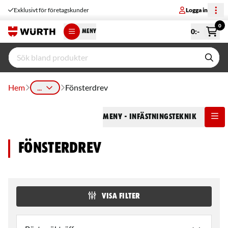
Exklusivt för företagskunder
Logga in
0
0
:-
MENY
Hem
...
Fönsterdrev
Meny
- Infästningsteknik
Fönsterdrev
VISA FILTER