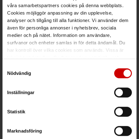
Maila kundsupport@wuerth.se
våra samarbetspartners cookies på denna webbplats.
Cookies möjliggör anpassning av din upplevelse,
analyser och tillgång till alla funktioner. Vi använder dem
även för personliga annonser i nyhetsbrev, sociala
medier och på nätet. Information om användare,
Växel
surfvanor och enheter samlas in för detta ändamål. Du
har kontroll över vilka cookies som används. Vissa är
Ring växeln 019 - 35 10 00
tekniskt nödvändiga. Godkännande av statistik- och
Maila info@wuerth.se
marknadsföringscookies kan innebära dataöverföring till
Samtyckesval
länder utanför EU med olika dataskyddsnormer. Genom
Nödvändig
att godkänna samtycker du till sådana överföringar. Läs
vår Integritetspolicy för mer information.
Få rabatt på ditt köp!
Inställningar
Håll dig uppdaterad med nyhetsbrev och få 200kr* rabatt på
nästa order.
Statistik
PRENUMERERA
Marknadsföring