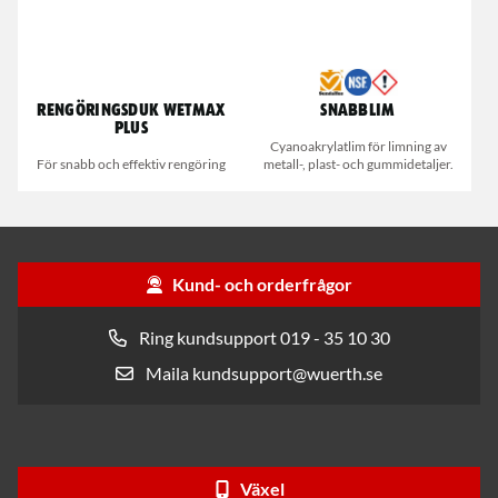
Rengöringsduk Wetmax
Snabblim
Plus
Cyanoakrylatlim för limning av
För snabb och effektiv rengöring
metall-, plast- och gummidetaljer.
Kund- och orderfrågor
Ring kundsupport 019 - 35 10 30
Maila kundsupport@wuerth.se
Växel