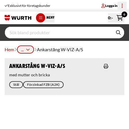
Exklusivt för företagskunder
Logga in
0
0
:-
MENY
Hem
...
Ankarstång W-VIZ-A/S
Ankarstång W-VIZ-A/S
med mutter och bricka
Stål
Förzinkad FZB (A2K)