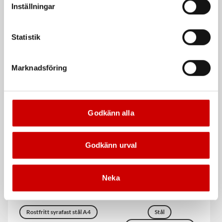
Inställningar
Ankarstång W-VD-A/S
Ankarstång W-VIZ-A/A4
Statistik
med mutter och bricka
med mutter och bricka
Stål
5.8 Draghållfasthet
Rostfritt syrafast stål A4
Marknadsföring
Förzinkad FZB (A2K)
Godkänn alla
Godkänn urval
Neka
Ankarstång W-VIZ-IG/A4
Expander W-HAZ-S M6S
Med invändig metrisk gänga.
med sexkantsskruv
Rostfritt syrafast stål A4
Stål