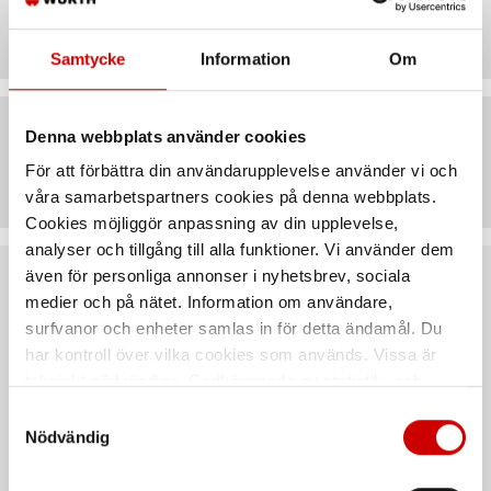
Teknisk data
Samtycke
Information
Om
Denna webbplats använder cookies
Artiklar
För att förbättra din användarupplevelse använder vi och
våra samarbetspartners cookies på denna webbplats.
Cookies möjliggör anpassning av din upplevelse,
analyser och tillgång till alla funktioner. Vi använder dem
även för personliga annonser i nyhetsbrev, sociala
Rekommenderat baserat på vald produkt
medier och på nätet. Information om användare,
surfvanor och enheter samlas in för detta ändamål. Du
har kontroll över vilka cookies som används. Vissa är
tekniskt nödvändiga. Godkännande av statistik- och
marknadsföringscookies kan innebära dataöverföring till
Samtyckesval
länder utanför EU med olika dataskyddsnormer. Genom
Nödvändig
att godkänna samtycker du till sådana överföringar. Läs
vår Integritetspolicy för mer information.