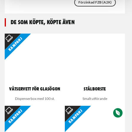
Förzinkad FZB (A2K)
De som köpte, köpte även
Kampanj
Våtservett för glasögon
Stålborste
Dispenserbox med 100 st.
Smalt utförande
Kampanj
Kampanj