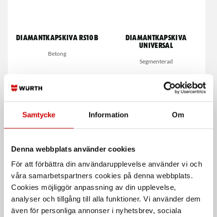
Diamantkapskiva RS10B
Diamantkapskiva
universal
Betong
Segmenterad
Samtycke
Information
Om
Denna webbplats använder cookies
För att förbättra din användarupplevelse använder vi och
Diamantkapskiva betong
Kapskiva Longlife Sten
350 mm
våra samarbetspartners cookies på denna webbplats.
Cookies möjliggör anpassning av din upplevelse,
Robust specialklinga
analyser och tillgång till alla funktioner. Vi använder dem
även för personliga annonser i nyhetsbrev, sociala
De som köpte, köpte även