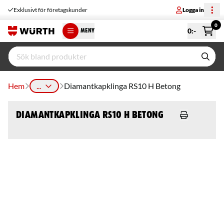
Exklusivt för företagskunder
Logga in
0
0
:-
MENY
Hem
...
Diamantkapklinga RS10 H Betong
Diamantkapklinga RS10 H Betong