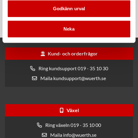
Rengöringsduk Wetmax
Snabblim
Godkänn urval
Plus
Cyanoakrylatlim för limning av
För snabb och effektiv rengöring
metall-, plast- och gummidetaljer.
Neka
Kund- och orderfrågor
Ring kundsupport 019 - 35 10 30
Maila kundsupport@wuerth.se
Växel
Ring växeln 019 - 35 10 00
Maila info@wuerth.se