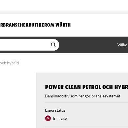
ER
BRANSCHER
BUTIKER
OM WÜRTH
Välko
 och hybrid
Power clean petrol och hybr
Bensinadditiv som rengör bränslesystemet
Lagerstatus
Ej i lager