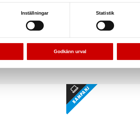
Inställningar
Statistik
dditiv, Petrol Treatment
Liquid Patch
nmotorer i förebyggande syfte
Flytande butylgummi
Godkänn urval
Kampanj