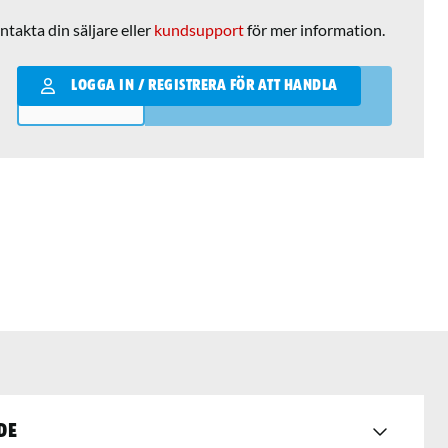
ntakta din säljare eller
kundsupport
för mer information.
Qantity
LOGGA IN / REGISTRERA FÖR ATT HANDLA
LÄGG I VARUKORGEN
de