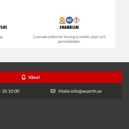
Plus
Snabblim
ng
Cyanoakrylatlim för limning av metall-, plast- och
gummidetaljer.
Växel
- 35 10 00
Maila info@wuerth.se