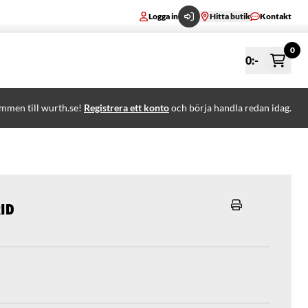
Logga in
Hitta butik
Kontakt
0
0
:-
mmen till wurth.se!
Registrera ett konto
och börja handla redan idag.
id