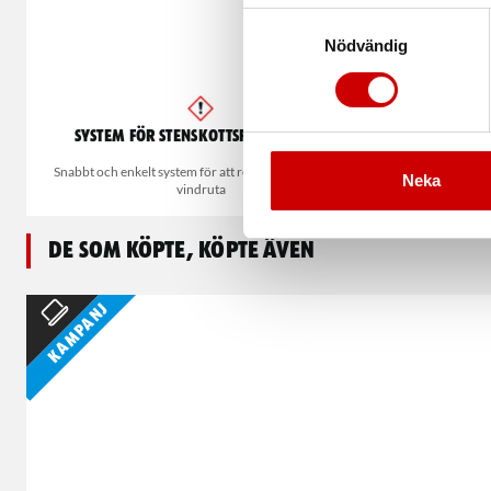
Samtyckesval
Nödvändig
System för stenskottsreparation
Bränslea
Snabbt och enkelt system för att reparera stenskott i
För bensi
Neka
vindruta
De som köpte, köpte även
Kampanj