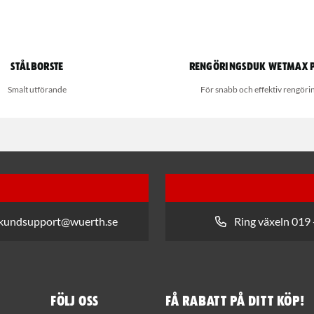
Stålborste
Rengöringsduk Wetmax 
Smalt utförande
För snabb och effektiv rengöri
 kundsupport@wuerth.se
Ring växeln 019 
Följ oss
Få rabatt på ditt köp!