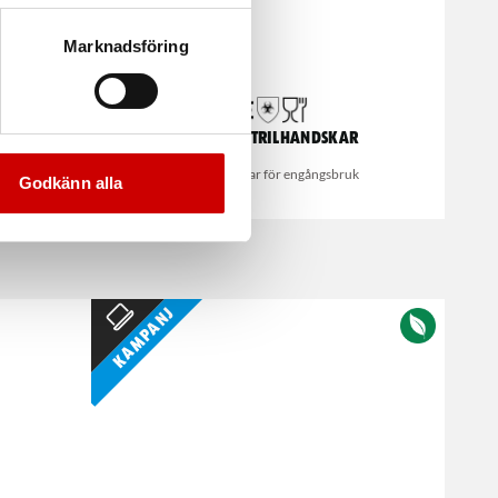
Marknadsföring
Svarta nitrilhandskar
Nitrilhandskar för engångsbruk
Godkänn alla
Kampanj