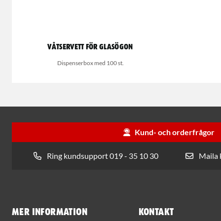
Våtservett för glasögon
Dispenserbox med 100 st.
Kund- och orderfrågor
Ring kundsupport 019 - 35 10 30
Maila
Mer information
Kontakt