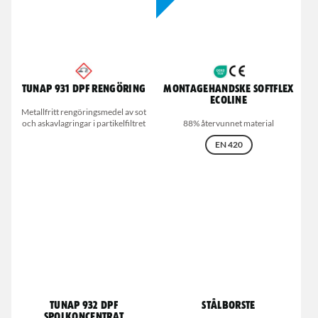
Tunap 931 DPF Rengöring
Montagehandske Softflex
Ecoline
Metallfritt rengöringsmedel av sot
och askavlagringar i partikelfiltret
88% återvunnet material
EN 420
Tunap 932 DPF
Stålborste
Spolkoncentrat