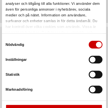
analyser och tillgång till alla funktioner. Vi använder dem
Teknisk data
även för personliga annonser i nyhetsbrev, sociala
medier och på nätet. Information om användare,
surfvanor och enheter samlas in för detta ändamål. Du
har kontroll över vilka cookies som används. Vissa är
tekniskt nödvändiga. Godkännande av statistik- och
Rekommenderat baserat på vald produkt
marknadsföringscookies kan innebära dataöverföring till
Samtyckesval
länder utanför EU med olika dataskyddsnormer. Genom
Nödvändig
att godkänna samtycker du till sådana överföringar. Läs
vår Integritetspolicy för mer information.
Inställningar
Statistik
Marknadsföring
Tunap 931 DPF Rengöring
Tunap 932 DPF
Spolkoncentrat
Metallfritt rengöringsmedel av sot
och askavlagringar i partikelfiltret
Neutral, ask- och metallfri lösning
för spolning efter