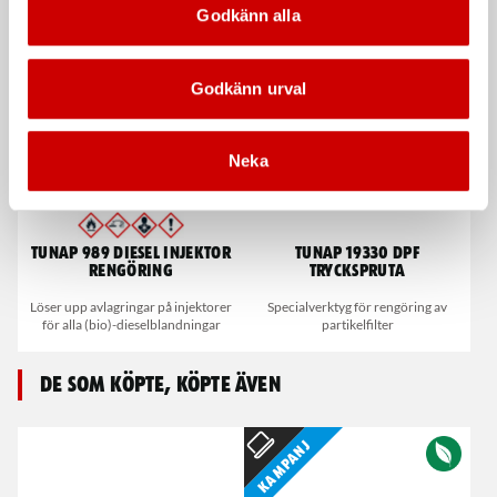
Godkänn alla
partikelfilterrengöring
Godkänn urval
Neka
Tunap 989 Diesel Injektor
Tunap 19330 DPF
Rengöring
Tryckspruta
Löser upp avlagringar på injektorer
Specialverktyg för rengöring av
för alla (bio)-dieselblandningar
partikelfilter
De som köpte, köpte även
Kampanj