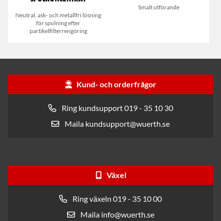
Smalt utförande
Neutral, ask- och metallfri lösning
för spolning efter
partikelfilterrengöring
Kund- och orderfrågor
Ring kundsupport 019 - 35 10 30
Maila kundsupport@wuerth.se
Växel
Ring växeln 019 - 35 10 00
Maila info@wuerth.se