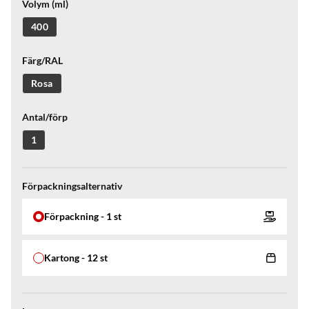
Volym (ml)
400
Färg/RAL
Rosa
Antal/förp
1
Förpackningsalternativ
Förpackning - 1 st
Kartong - 12 st