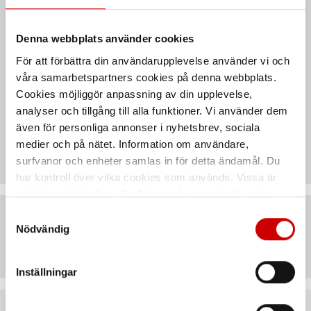
Säkerhetsdatablad &
bruksanvisningar
Denna webbplats använder cookies
För att förbättra din användarupplevelse använder vi och
våra samarbetspartners cookies på denna webbplats.
Teknisk data
Cookies möjliggör anpassning av din upplevelse,
analyser och tillgång till alla funktioner. Vi använder dem
även för personliga annonser i nyhetsbrev, sociala
Recensioner
medier och på nätet. Information om användare,
surfvanor och enheter samlas in för detta ändamål. Du
har kontroll över vilka cookies som används. Vissa är
tekniskt nödvändiga. Godkännande av statistik- och
marknadsföringscookies kan innebära dataöverföring till
Samtyckesval
länder utanför EU med olika dataskyddsnormer. Genom
Nödvändig
Artiklar
att godkänna samtycker du till sådana överföringar. Läs
vår Integritetspolicy för mer information.
Inställningar