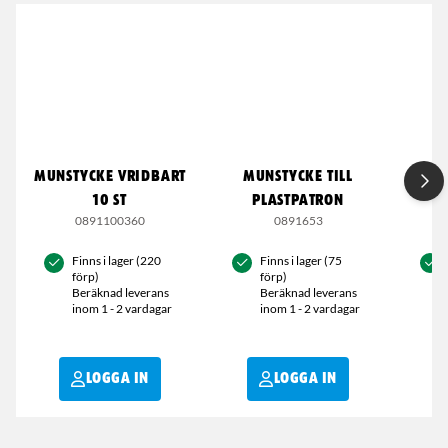
MUNSTYCKE VRIDBART
MUNSTYCKE TILL
HA
10 ST
PLASTPATRON
0891100360
0891653
Finns i lager (220
Finns i lager (75
förp)
förp)
Beräknad leverans
Beräknad leverans
inom 1 - 2 vardagar
inom 1 - 2 vardagar
LOGGA IN
LOGGA IN