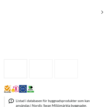
Listad i databasen för byggnadsprodukter som kan
användas i Nordic Swan Miljömärkta byggnader.