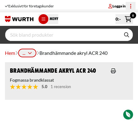
Exklusivt för företagskunder
Logga in
0
0
:-
MENY
Hem
...
Brandhämmande akryl ACR 240
Brandhämmande akryl ACR 240
Fogmassa brandklassat
5.0
1 recension