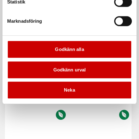
Statistik
Rekommenderat baserat på vald produkt
Marknadsföring
Godkänn alla
Godkänn urval
Akryltätmassa Vit/Grå
Brandhämmande
patron
fogskum
Neka
Elastisk vattenbaserad inomhusfog
1K expanderande PU-skum för
brandklassade tätningar av
konstruktionsfogar