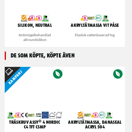
Silikon, Neutral
Akryltätmassa Vit påse
Antimögelbehandlad
Elastisk vattenbaserad fog
allroundsilikon
De som köpte, köpte även
Kampanj
Träskruv ASSY® 4 Nordic
Akryltätmassa, DanaSeal
C4 TFT CSMP
Acryl 504