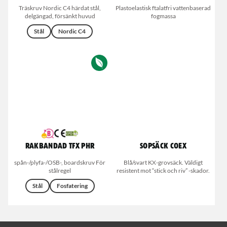
Träskruv Nordic C4 härdat stål,
Plastoelastisk ftalatfri vattenbaserad
delgängad, försänkt huvud
fogmassa
Stål
Nordic C4
Rakbandad TFX PHR
Sopsäck Coex
spån-/plyfa-/OSB-, boardskruv För
Blå/svart KX-grovsäck. Väldigt
stålregel
resistent mot “stick och riv” -skador.
Stål
Fosfatering