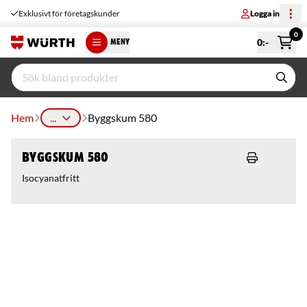
Exklusivt för företagskunder
Logga in
0
0
:-
MENY
Hem
...
Byggskum 580
Byggskum 580
Isocyanatfritt