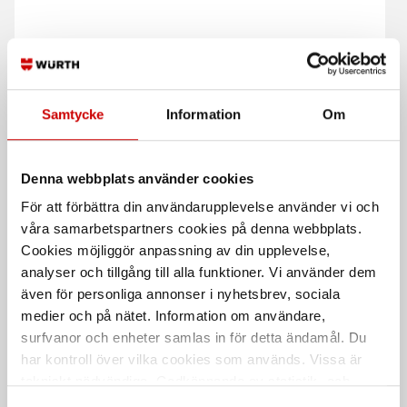
Fogskum, Året runt
Snabbhärdande fogskum
Samtycke
Information
Om
1K året-runt-skum
1K polyuretanskum
Denna webbplats använder cookies
För att förbättra din användarupplevelse använder vi och
våra samarbetspartners cookies på denna webbplats.
Cookies möjliggör anpassning av din upplevelse,
analyser och tillgång till alla funktioner. Vi använder dem
även för personliga annonser i nyhetsbrev, sociala
medier och på nätet. Information om användare,
Murarsnöre
Brandhämmande akryl
surfvanor och enheter samlas in för detta ändamål. Du
ACR 240
har kontroll över vilka cookies som används. Vissa är
3-slagna linor av 100%
polyestersilke.
Fogmassa brandklassat
tekniskt nödvändiga. Godkännande av statistik- och
marknadsföringscookies kan innebära dataöverföring till