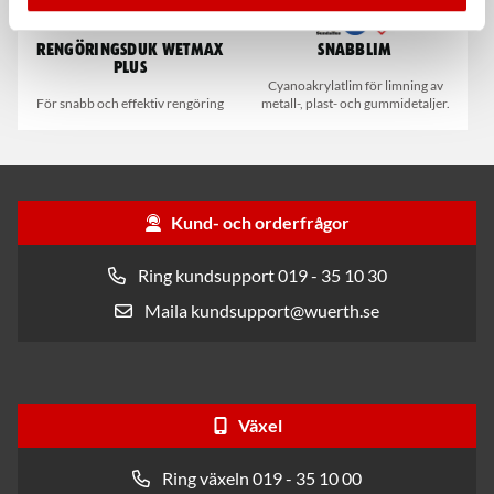
Rengöringsduk Wetmax
Snabblim
Plus
Cyanoakrylatlim för limning av
För snabb och effektiv rengöring
metall-, plast- och gummidetaljer.
Kund- och orderfrågor
Ring kundsupport 019 - 35 10 30
Maila kundsupport@wuerth.se
Växel
Ring växeln 019 - 35 10 00