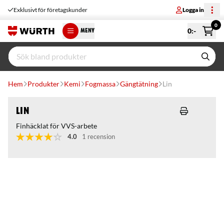
Exklusivt för företagskunder
Logga in
0
0
:-
MENY
Hem
Produkter
Kemi
Fogmassa
Gängtätning
Lin
Lin
Finhäcklat för VVS-arbete
4.0
1 recension