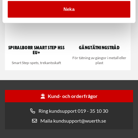
Neka
Spiralborr Smart Step HSS
Gängtätningstråd
EU+
För tätning av gängor i metall eller
Smart Step-spets, trekantsskaft
plast
Kund- och orderfrågor
Ring kundsupport 019 - 35 10 30
Maila kundsupport@wuerth.se