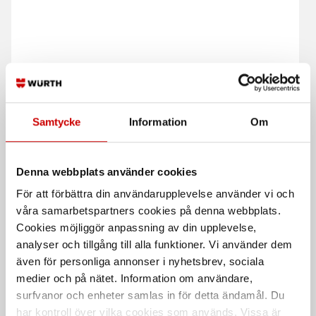
Samtycke
Information
Om
Gängtätningspasta
Gängtejp
Används med lin för tätning av
För tätning av rörgängor
rörgängor
Denna webbplats använder cookies
För att förbättra din användarupplevelse använder vi och
våra samarbetspartners cookies på denna webbplats.
Cookies möjliggör anpassning av din upplevelse,
analyser och tillgång till alla funktioner. Vi använder dem
även för personliga annonser i nyhetsbrev, sociala
medier och på nätet. Information om användare,
surfvanor och enheter samlas in för detta ändamål. Du
har kontroll över vilka cookies som används. Vissa är
Rörtätning
Gängtätningstråd