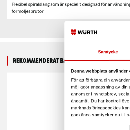
Flexibel spiralslang som är speciellt designad för användni
formoljesprutor
Samtycke
Rekommenderat baserat på vald produkt
Denna webbplats använder 
För att förbättra din använd
möjliggör anpassning av din u
annonser i nyhetsbrev, socia
ändamål. Du har kontroll öve
marknadsföringscookies kan i
godkänna samtycker du till så
Samtyckesval