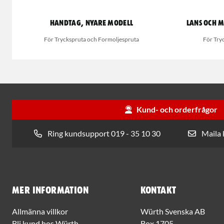
Handtag, nyare modell
Lans och 
För Tryckspruta och Formoljespruta
För Try
Kund- och orderfrågor
Ring kundsupport 019 - 35 10 30
Maila
Mer information
Kontakt
Allmänna villkor
Würth Svenska AB
Bli kund hos Würth
Box 1705