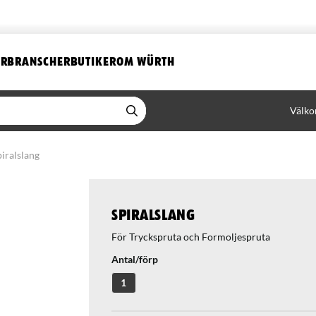
ER
BRANSCHER
BUTIKER
OM WÜRTH
Välko
piralslang
Spiralslang
För Tryckspruta och Formoljespruta
Antal/förp
1