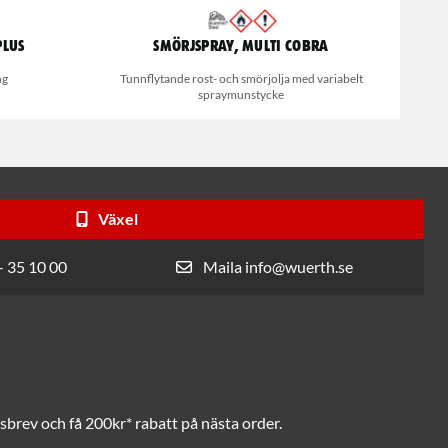
Plus
Smörjspray, Multi Cobra
ng
Tunnflytande rost- och smörjolja med variabelt
spraymunstycke
Växel
- 35 10 00
Maila info@wuerth.se
brev och få 200kr* rabatt på nästa order.