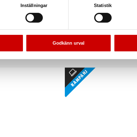
Inställningar
Statistik
spiralledningar UNI
Tryckspruta Plast Syra 
Universal
Med bärrem. Lämplig för syrabaserade ren
Godkänn urval
Kampanj