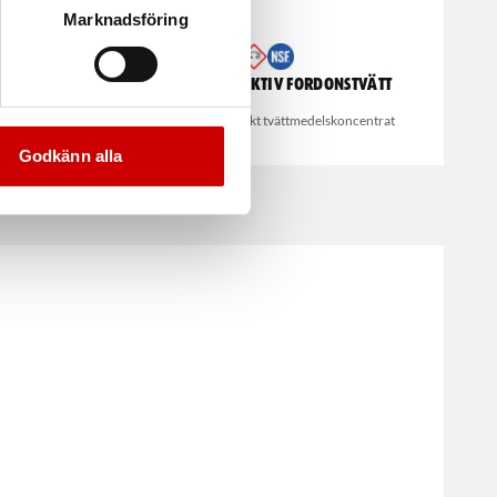
Marknadsföring
5 L
Tvättmedel, Aktiv fordonstvätt
göringsmedel.
Skummande alkaliskt tvättmedelskoncentrat
Godkänn alla