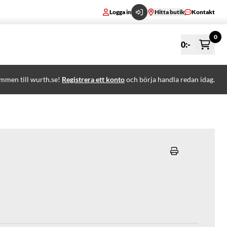
Logga in
Hitta butik
Kontakt
0
0
:-
mmen till wurth.se!
Registrera ett konto
och börja handla redan idag.