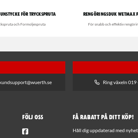
munstycke för tryckspruta
Rengöringsduk Wetmax 
ckspruta och Formoljespruta
För snabb och effektiv rengöri
 kundsupport@wuerth.se
Ring växeln 019 
Följ oss
Få rabatt på ditt köp!
Facebook
Håll dig uppdaterad med nyhets