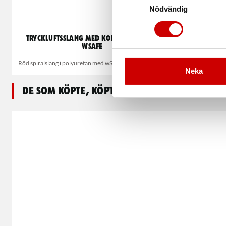
Nödvändig
Tryckluftsslang med kopplingar röd
Luft
wSafe
Röd spiralslang i polyuretan med wSafe snabbkopplingar
Neka
De som köpte, köpte även