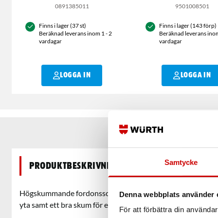
0891385011
9501008501
Finns i lager (37 st)
Finns i lager (143 förp)
Beräknad leverans inom 1 - 2
Beräknad leverans inom
vardagar
vardagar
LOGGA IN
LOGGA IN
Samtycke
Produktbeskrivning
Högskummande fordonsschampo utan vax. High Foam Scham
Denna webbplats använder 
yta samt ett bra skum för en mycket behaglig känsla vid sv
För att förbättra din använd