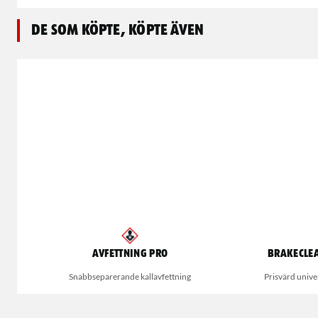
De som köpte, köpte även
Avfettning Pro
Brakecle
Snabbseparerande kallavfettning
Prisvärd univ