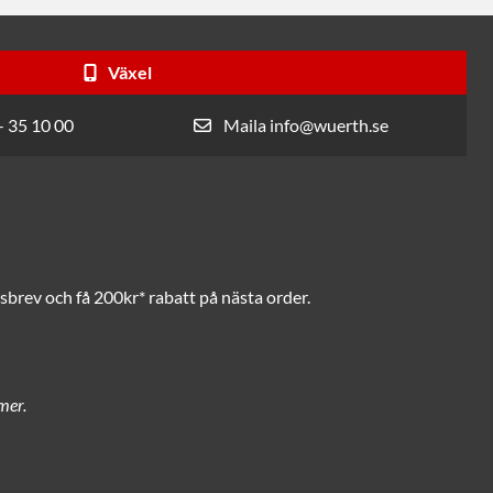
Växel
- 35 10 00
Maila info@wuerth.se
brev och få 200kr* rabatt på nästa order.
mer.