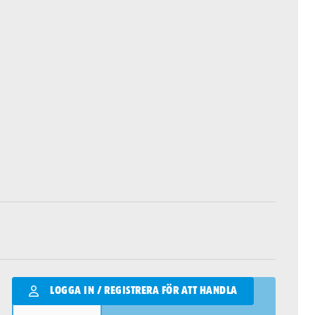
Qantity
LOGGA IN / REGISTRERA FÖR ATT HANDLA
LÄGG I VARUKORGEN