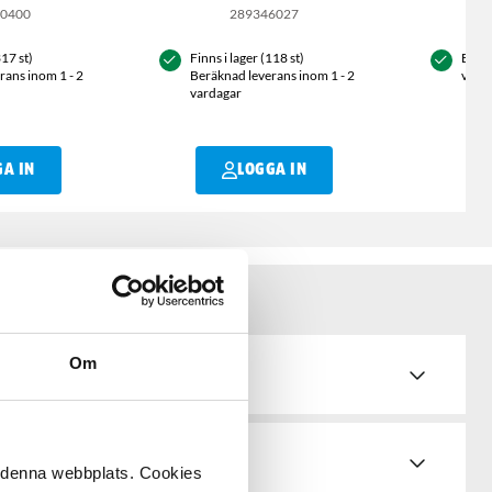
00400
289346027
317 st)
Finns i lager (118 st)
Berä
rans inom 1 - 2
Beräknad leverans inom 1 - 2
vard
vardagar
GA IN
LOGGA IN
Om
de
å denna webbplats. Cookies