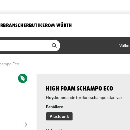
ER
BRANSCHER
BUTIKER
OM WÜRTH
Välko
hampo Eco
High Foam Schampo Eco
Högskummande fordonsschampo utan vax
Behållare
Plastdunk