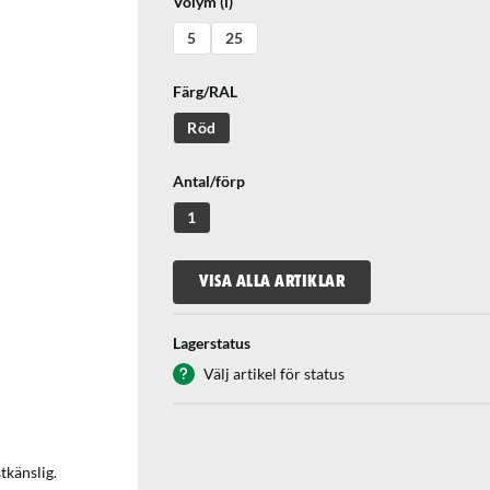
Volym (l)
5
25
Färg/RAL
Röd
Antal/förp
1
VISA ALLA ARTIKLAR
Lagerstatus
Välj artikel för status
tkänslig.