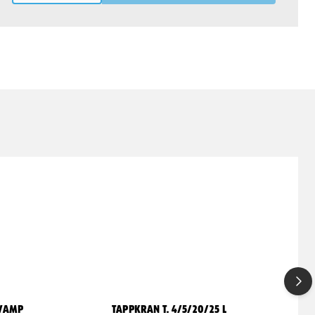
SVAMP
TAPPKRAN T. 4/5/20/25 L
T