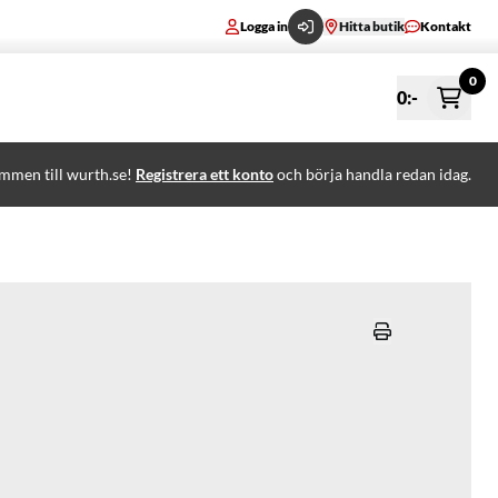
Logga in
Hitta butik
Kontakt
0
0
:-
mmen till wurth.se!
Registrera ett konto
och börja handla redan idag.