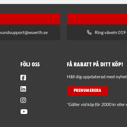
 kundsupport@wuerth.se
Ring växeln 019 
Följ oss
Få rabatt på ditt köp!
Facebook
Håll dig uppdaterad med nyhets
LinkedIn
PRENUMERERA
Instagram
*Gäller vid köp för 2000 kr eller 
Youtube