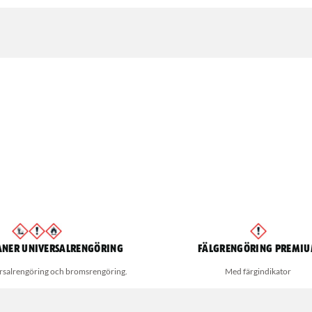
aner universalrengöring
Fälgrengöring Premi
ersalrengöring och bromsrengöring.
Med färgindikator