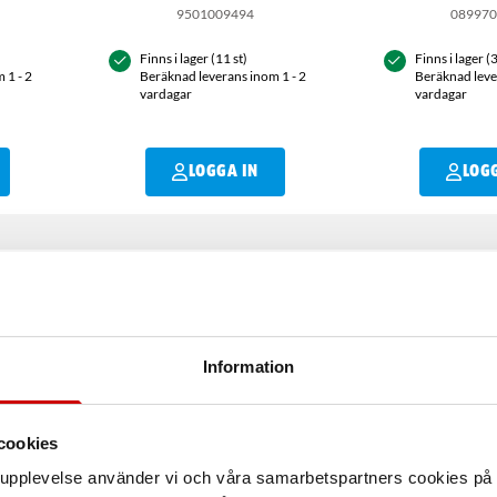
9501009494
08997
Finns i lager (11 st)
Finns i lager (
 1 - 2
Beräknad leverans inom 1 - 2
Beräknad leve
vardagar
vardagar
LOGGA IN
LOG
Information
Användningsområ
po Eco ger en mycket hal
cookies
ampning.
Egenskaper
arupplevelse använder vi och våra samarbetspartners cookies p