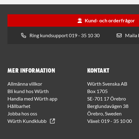
Kund- och orderfrågor
Ring kundsupport 019 - 35 10 30
Maila
Mer information
Kontakt
Allmänna villkor
Würth Svenska AB
Bli kund hos Würth
Box 1705
Handla med Würth app
SE-701 17 Örebro
Hållbarhet
Berglundavägen 38
Jobba hos oss
Örebro, Sweden
Würth Kundklubb
Växel:
019 - 35 10 00