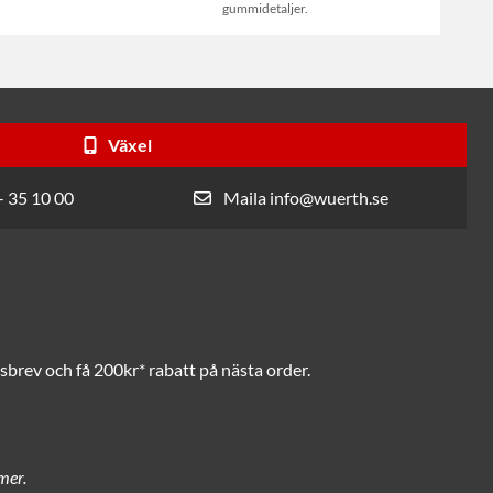
gummidetaljer.
Växel
- 35 10 00
Maila info@wuerth.se
brev och få 200kr* rabatt på nästa order.
mer.