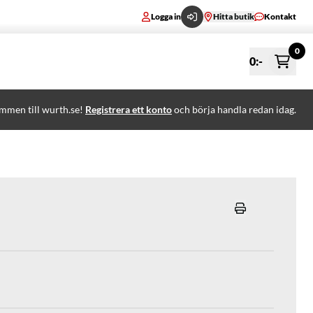
Logga in
Hitta butik
Kontakt
0
0
:-
mmen till wurth.se!
Registrera ett konto
och börja handla redan idag.