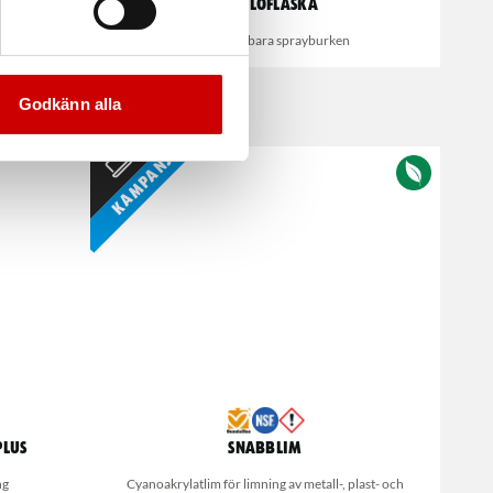
Refilloflaska
r
Den återfyllbara sprayburken
Godkänn alla
Kampanj
Plus
Snabblim
ng
Cyanoakrylatlim för limning av metall-, plast- och