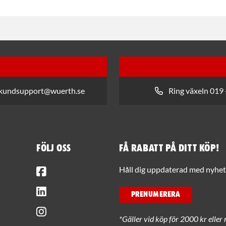
 kundsupport@wuerth.se
Ring växeln 019 
Följ oss
Få rabatt på ditt köp!
Facebook
Håll dig uppdaterad med nyhets
LinkedIn
PRENUMERERA
Instagram
*Gäller vid köp för 2000 kr eller 