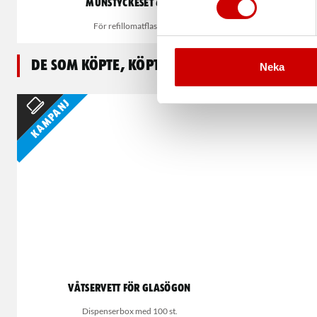
Munstyckeset 6 st
H
För refillomatflaska
För re
De som köpte, köpte även
Neka
Kampanj
Våtservett för glasögon
Dispenserbox med 100 st.