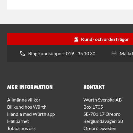
Kund- och orderfrågor
Ring kundsupport 019 - 35 10 30
Maila
Mer information
Kontakt
Allmänna villkor
Würth Svenska AB
Bli kund hos Würth
Box 1705
Handla med Würth app
SE-701 17 Örebro
Hållbarhet
Berglundavägen 38
Jobba hos oss
Örebro, Sweden