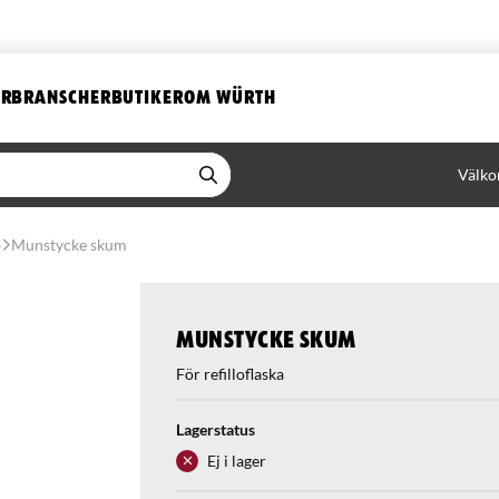
ER
BRANSCHER
BUTIKER
OM WÜRTH
Välko
o
Munstycke skum
Munstycke skum
För refilloflaska
Lagerstatus
Ej i lager