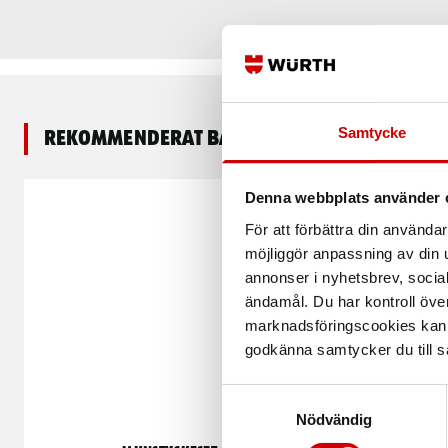
Samtycke
Rekommenderat baserat på vald produkt
Kampanj
Denna webbplats använder 
För att förbättra din använd
möjliggör anpassning av din u
annonser i nyhetsbrev, socia
ändamål. Du har kontroll öve
marknadsföringscookies kan i
godkänna samtycker du till så
Samtyckesval
Nödvändig