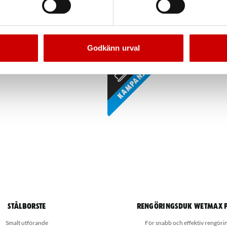
ållare universell
Väggfäste, Ekofekt
fillomat- och refilloflaska.
För Ekofekt 2,7 L tvålprodukte
Godkänn urval
Kampanj
Stålborste
Rengöringsduk Wetmax 
Smalt utförande
För snabb och effektiv rengöri