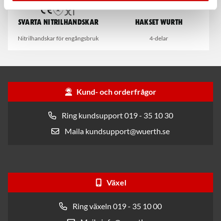
Svarta nitrilhandskar
Hakset Wurth
Nitrilhandskar för engångsbruk
4-delar
Kund- och orderfrågor
Ring kundsupport 019 - 35 10 30
Maila kundsupport@wuerth.se
Växel
Ring växeln 019 - 35 10 00