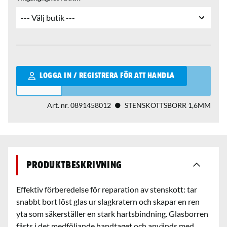
Qantity
LOGGA IN / REGISTRERA FÖR ATT HANDLA
Art. nr.
0891458012
STENSKOTTSBORR 1,6MM
Produktbeskrivning
Effektiv förberedelse för reparation av stenskott: tar
snabbt bort löst glas ur slagkratern och skapar en ren
yta som säkerställer en stark hartsbindning. Glasborren
fästs i det medföljande handtaget och används med