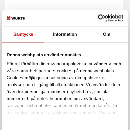
Svarta nitrilhandskar
Borrset
Nitrilhandskar för engångsbruk
Tillbehör till Würth
Samtycke
Information
Om
Stenskottsreparation
Denna webbplats använder cookies
För att förbättra din användarupplevelse använder vi och
våra samarbetspartners cookies på denna webbplats.
Cookies möjliggör anpassning av din upplevelse,
analyser och tillgång till alla funktioner. Vi använder dem
även för personliga annonser i nyhetsbrev, sociala
Borrset 5 st
Glasharts PRO 2010
medier och på nätet. Information om användare,
surfvanor och enheter samlas in för detta ändamål. Du
Borrset för stenskottsreparation
Harts med låg viskositet för
reparation av stenskott. Till
har kontroll över vilka cookies som används. Vissa är
MegaVac
tekniskt nödvändiga. Godkännande av statistik- och
marknadsföringscookies kan innebära dataöverföring till
Samtyckesval